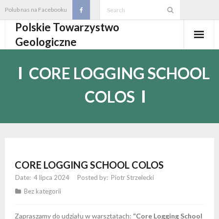
Skip
Polub nas na Facebooku
to
Polskie Towarzystwo
content
Geologiczne
Aktualności
CORE LOGGING SCHOOL
O PTGeol
COLOS
- O PTGeol
100-lecie PTGeol
- Historia
Oddziały, koła, sekcje
- Zarząd Główny PTGeol
- Oddziały i Koła
Annales
CORE LOGGING SCHOOL COLOS
- Osobistości PTGeol
- - Oddział Gdański
- Sekcje
Wydarzenia
4 lipca 2024
Piotr Strzelecki
Bez kategorii
- Statut PTGeol i regulaminy
- - Oddział Górnośląski
- - Sekcja Badań Strukturalnych i Geozagrożeń
- Core Logging School COLOS
Członkostwo
Zapraszamy do udziału w warsztatach:
“Core Logging School
- Walny Zjazd Delegatów
- - Oddział Karpacki
- - Sekcja Geologii Samorządowej
- Polski Kongres Geologiczny
- Członkostwo
Biblioteka