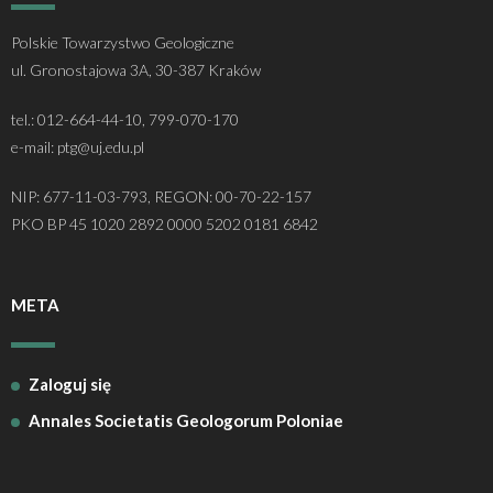
Polskie Towarzystwo Geologiczne
ul. Gronostajowa 3A, 30-387 Kraków
tel.: 012-664-44-10, 799-070-170
e-mail: ptg@uj.edu.pl
NIP: 677-11-03-793, REGON: 00-70-22-157
PKO BP 45 1020 2892 0000 5202 0181 6842
META
Zaloguj się
Annales Societatis Geologorum Poloniae