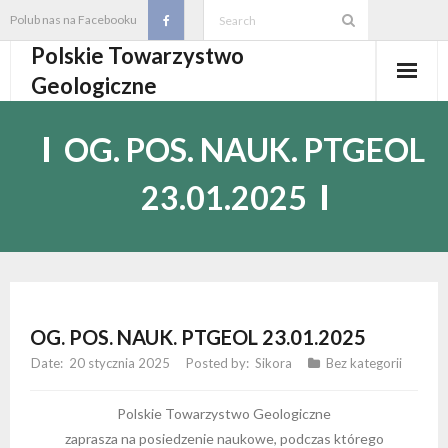
Skip
Polub nas na Facebooku
to
Polskie Towarzystwo
content
Geologiczne
Aktualności
OG. POS. NAUK. PTGEOL
O PTGeol
23.01.2025
- O PTGeol
100-lecie PTGeol
- Historia
Oddziały, koła, sekcje
- Zarząd Główny PTGeol
- Oddziały i Koła
Annales
OG. POS. NAUK. PTGEOL 23.01.2025
- Osobistości PTGeol
- - Oddział Gdański
- Sekcje
Wydarzenia
20 stycznia 2025
Sikora
Bez kategorii
- Statut PTGeol i regulaminy
- - Oddział Górnośląski
- - Sekcja Badań Strukturalnych i Geozagrożeń
- Core Logging School COLOS
Członkostwo
Polskie Towarzystwo Geologiczne
zaprasza na posiedzenie naukowe, podczas którego
- Walny Zjazd Delegatów
- - Oddział Karpacki
- - Sekcja Geologii Samorządowej
- Polski Kongres Geologiczny
- Członkostwo
Biblioteka