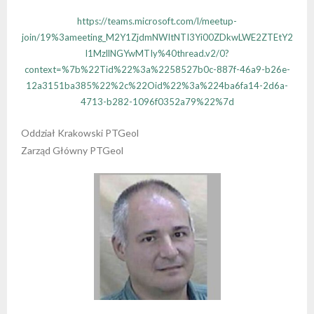
https://teams.microsoft.com/l/meetup-
join/19%3ameeting_M2Y1ZjdmNWItNTI3Yi00ZDkwLWE2ZTEtY2
I1MzllNGYwMTIy%40thread.v2/0?
context=%7b%22Tid%22%3a%2258527b0c-887f-46a9-b26e-
12a3151ba385%22%2c%22Oid%22%3a%224ba6fa14-2d6a-
4713-b282-1096f0352a79%22%7d
Oddział Krakowski PTGeol
Zarząd Główny PTGeol