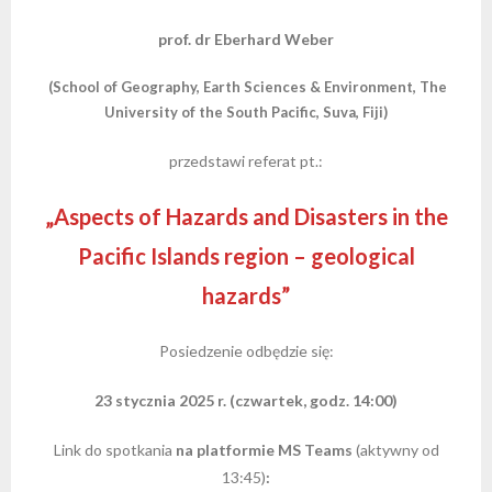
prof. dr Eberhard Weber
- - Regulamin Walnego Zjazdu Delegatów
- - Oddział Krakowski
- - Sekcja Historii Nauk Geologicznych
- - I Kongres Geologiczny
- Zjazdy Naukowe PTGeol
- Członkowie honorowi
- Katalog (Online Public Access Catalog)
Nagrody i stypendia
(School of Geography, Earth Sciences & Environment, The
- - Uchwały bieżące
- - Oddział Poznański
- - Sekcja Paleontologiczna
- - II Kongres Geologiczny
- - Archiwum zjazdów
- Inne konferencje
- Członkowie wspierający i partnerzy
- Katalog czasopism
Linki
University of the South Pacific, Suva, Fiji)
- - Oddział Szczeciński
- - Sekcja Sedymentologiczna
- - III Kongres Geologiczny
- - POKOS – Polska Konferencja
- Warsztaty
- Opłaty
- Katalog map
Galerie
przedstawi referat pt.:
Sedymentologiczna
- - Oddział Świętokrzyski
- - Sekcja Sozologii
- - IV Kongres Geologiczny
- Przewodniki Zjazdów Naukowych PTGeol
- 100-lecie PTGeol
„
Aspects of Hazards and Disasters in the
- - Oddział Warszawski
- - Polish & Slovak Working Group of the Jurassic
- Materiały Kongresowe
Pacific Islands region – geological
System PGS
hazards
”
- - Oddział Wrocławski
- Inne materiały konferencyjne
- Annales Societatis Geologorum Poloniae
Posiedzenie odbędzie się:
23 stycznia 2025 r. (czwartek, godz. 14:00)
- Posiedzenia Naukowe PTGeol
Link do spotkania
na platformie MS Teams
(aktywny od
13:45)
: