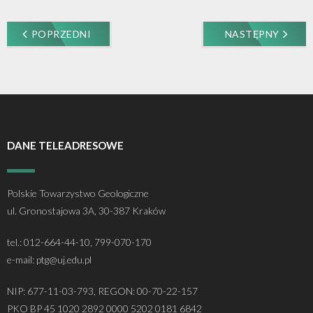
POPRZEDNI
NASTĘPNY
DANE TELEADRESOWE
Polskie Towarzystwo Geologiczne
ul. Gronostajowa 3A, 30-387 Kraków
tel.: 012-664-44-10, 799-070-170
e-mail: ptg@uj.edu.pl
NIP: 677-11-03-793, REGON: 00-70-22-157
PKO BP 45 1020 2892 0000 5202 0181 6842