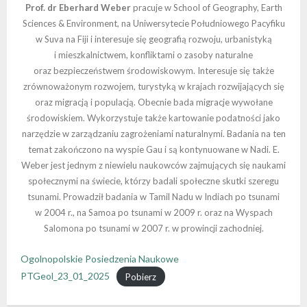
Prof. dr Eberhard Weber
pracuje w School of Geography, Earth
Sciences & Environment, na Uniwersytecie Południowego Pacyfiku
w Suva na Fiji i interesuje się geografią rozwoju, urbanistyką
i mieszkalnictwem, konfliktami o zasoby naturalne
oraz bezpieczeństwem środowiskowym. Interesuje się także
zrównoważonym rozwojem, turystyką w krajach rozwijających się
oraz migracją i populacją. Obecnie bada migracje wywołane
środowiskiem. Wykorzystuje także kartowanie podatności jako
narzędzie w zarządzaniu zagrożeniami naturalnymi. Badania na ten
temat zakończono na wyspie Gau i są kontynuowane w Nadi. E.
Weber jest jednym z niewielu naukowców zajmujących się naukami
społecznymi na świecie, którzy badali społeczne skutki szeregu
tsunami. Prowadził badania w Tamil Nadu w Indiach po tsunami
w 2004 r., na Samoa po tsunami w 2009 r. oraz na Wyspach
Salomona po tsunami w 2007 r. w prowincji zachodniej.
Ogolnopolskie Posiedzenia Naukowe
PTGeol_23_01_2025
Pobierz