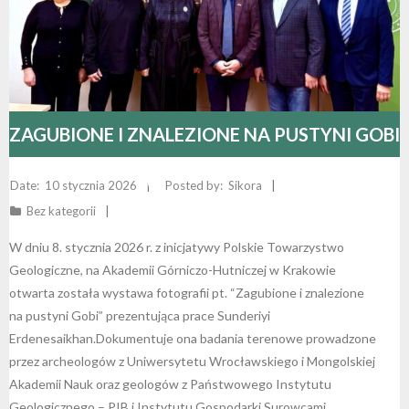
ZAGUBIONE I ZNALEZIONE NA PUSTYNI GOBI
– RELACJA Z OTWARCIA WYSTAWY
10 stycznia 2026
Sikora
Bez kategorii
W KRAKOWIE
W dniu 8. stycznia 2026 r. z inicjatywy Polskie Towarzystwo
Geologiczne, na Akademii Górniczo-Hutniczej w Krakowie
otwarta została wystawa fotografii pt. “Zagubione i znalezione
na pustyni Gobi” prezentująca prace Sunderiyi
Erdenesaikhan.Dokumentuje ona badania terenowe prowadzone
przez archeologów z Uniwersytetu Wrocławskiego i Mongolskiej
Akademii Nauk oraz geologów z Państwowego Instytutu
Geologicznego – PIB i Instytutu Gospodarki Surowcami