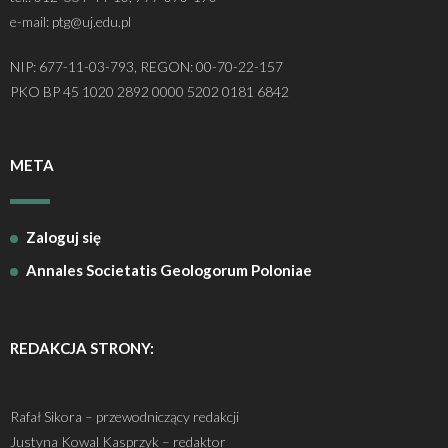
e-mail: ptg@uj.edu.pl
NIP: 677-11-03-793, REGON: 00-70-22-157
PKO BP 45 1020 2892 0000 5202 0181 6842
META
Zaloguj się
Annales Societatis Geologorum Poloniae
REDAKCJA STRONY:
Rafał Sikora – przewodniczący redakcji
Justyna Kowal Kasprzyk – redaktor