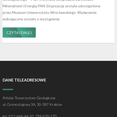
Mineralnymi i Energią PAN. Ekspozycja została udostępniona
przez Muzeum Uniwersytetu Wrocławskiego. Wydarzenie
wzbogacone zostało o wystąpienia
CZYTAJ DALEJ
DANE TELEADRESOWE
Polskie Towarzystwo Geologiczne
ul. Gronostajowa 3A, 30-387 Kraków
tel.: 012-664-44-10, 799-070-170