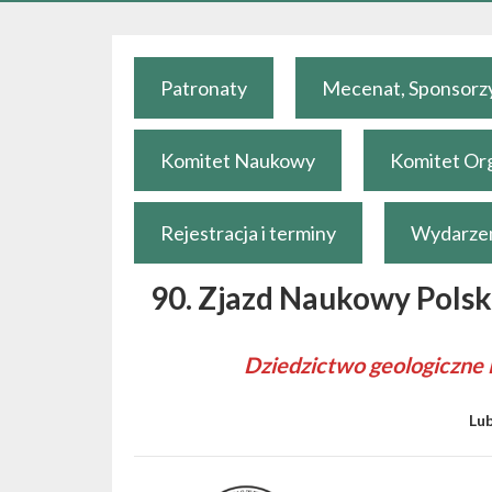
Patronaty
Mecenat, Sponsorzy
Komitet Naukowy
Komitet Or
Rejestracja i terminy
Wydarzen
90. Zjazd Naukowy Pols
Dziedzictwo geologiczne 
Lub