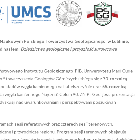
ie Naukowym Polskiego Towarzystwa Geologicznego w Lublinie,
od hasłem:
Dziedzictwo geologiczne i przyszłość surowcowa
aństwowego Instytutu Geologicznego-PIB, Uniwersytetu Marii Curie-
go Stowarzyszenia Geologów Górniczych i zbiega się z
70. rocznicą
pokładów węgla kamiennego na Lubelszczyźnie oraz
55. rocznicą
ża węgla kamiennego “Łęczna”. Celem 90. ZN PTGeol jest prezentacja
 dyskusji nad uwarunkowaniami i perspektywami poszukiwań
amach sesji referatowych oraz czterech sesji terenowych,
iczne i przyrodnicze regionu. Program sesji terenowych obejmuje
A., eksploatującej złoża węgla kamiennego karbonu górnego Lubelskiego