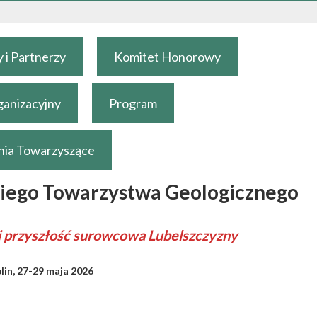
 i Partnerzy
Komitet Honorowy
ganizacyjny
Program
ia Towarzyszące
kiego Towarzystwa Geologicznego
i przyszłość surowcowa Lubelszczyzny
lin, 27-29 maja 2026