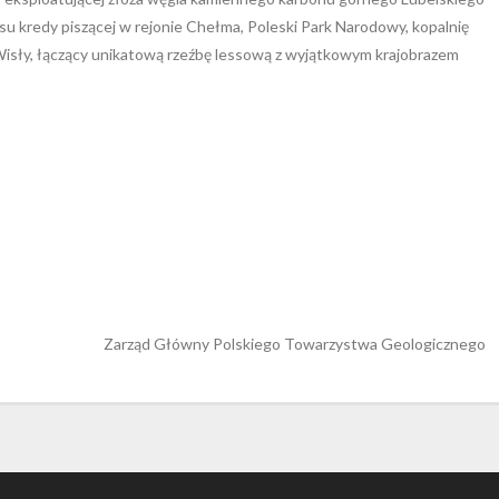
u kredy piszącej w rejonie Chełma, Poleski Park Narodowy, kopalnię
Wisły, łączący unikatową rzeźbę lessową z wyjątkowym krajobrazem
Zarząd Główny Polskiego Towarzystwa Geologicznego