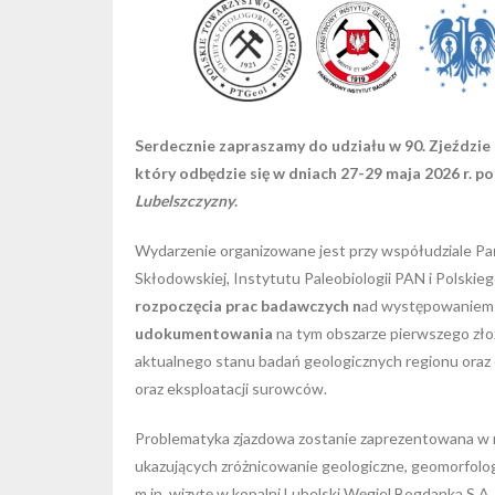
Serdecznie zapraszamy do udziału w 90. Zjeźdz
który odbędzie się w dniach 27-29 maja 2026 r. p
Lubelszczyzny
.
Wydarzenie organizowane jest przy współudziale P
Skłodowskiej, Instytutu Paleobiologii PAN i Polskie
rozpoczęcia prac badawczych n
ad występowaniem 
udokumentowania
na tym obszarze pierwszego zło
aktualnego stanu badań geologicznych regionu oraz
oraz eksploatacji surowców.
Problematyka zjazdowa zostanie zaprezentowana w r
ukazujących zróżnicowanie geologiczne, geomorfolog
m.in. wizytę w kopalni Lubelski Węgiel Bogdanka S.