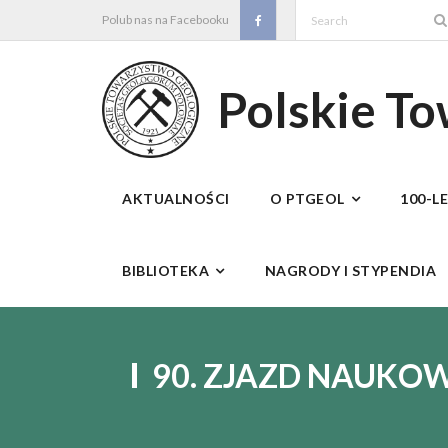
Skip
Polub nas na Facebooku
to
content
Polskie T
AKTUALNOŚCI
O PTGEOL
100-L
BIBLIOTEKA
NAGRODY I STYPENDIA
90. ZJAZD NAUKO