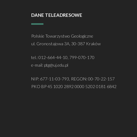
DANE TELEADRESOWE
Polskie Towarzystwo Geologiczne
ul. Gronostajowa 3A, 30-387 Kraków
tel.: 012-664-44-10, 799-070-170
e-mail: ptg@uj.edu.pl
NIP: 677-11-03-793, REGON: 00-70-22-157
PKO BP 45 1020 2892 0000 5202 0181 6842