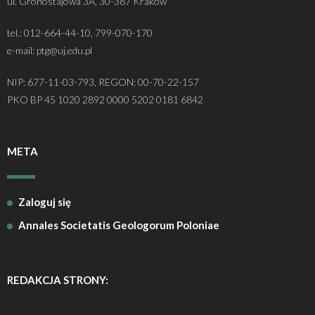
ul. Gronostajowa 3A, 30-387 Kraków
tel.: 012-664-44-10, 799-070-170
e-mail: ptg@uj.edu.pl
NIP: 677-11-03-793, REGON: 00-70-22-157
PKO BP 45 1020 2892 0000 5202 0181 6842
META
Zaloguj się
Annales Societatis Geologorum Poloniae
REDAKCJA STRONY: