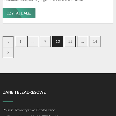
CZYTAJ DALEJ
1
…
9
10
11
…
14
DANE TELEADRESOWE
Polskie Towarzystwo Geologiczne