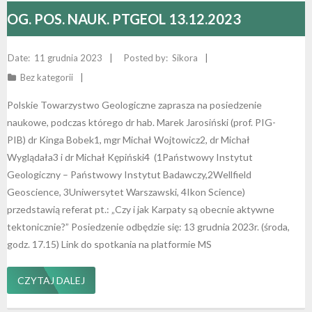
OG. POS. NAUK. PTGEOL 13.12.2023
11 grudnia 2023
Sikora
Bez kategorii
Polskie Towarzystwo Geologiczne zaprasza na posiedzenie
naukowe, podczas którego dr hab. Marek Jarosiński (prof. PIG-
PIB) dr Kinga Bobek1, mgr Michał Wojtowicz2, dr Michał
Wyglądała3 i dr Michał Kępiński4 (1Państwowy Instytut
Geologiczny – Państwowy Instytut Badawczy,2Wellfield
Geoscience, 3Uniwersytet Warszawski, 4Ikon Science)
przedstawią referat pt.: „Czy i jak Karpaty są obecnie aktywne
tektonicznie?” Posiedzenie odbędzie się: 13 grudnia 2023r. (środa,
godz. 17.15) Link do spotkania na platformie MS
CZYTAJ DALEJ