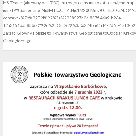
MS Teams (aktywny od 17.00): https://teams.microsoft.com/l/meetup-
join/19%3ameeting_NjdlMTkxOTYtNjc1MS00MmQ0LTliODktNzQ4N
context=%7b%22Tid%22%3a%2258527b0c-887f-46a9-b26e-
12a3151ba385%22%2c%22Oid%22%3a%224ba6fa14-2d6a-4713-b2
Zarząd Główny Polskiego Towarzystwa GeologicznegoOddział Krakow
Geologicznego