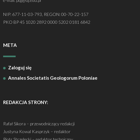
e-mail: ptg@uj.edu.pl
NIP: 677-11-03-793, REGON: 00-70-22-157
PKO BP 45 1020 2892 0000 5202 0181 6842
META
Zaloguj się
Annales Societatis Geologorum Poloniae
REDAKCJA STRONY:
Rafał Sikora – przewodniczący redakcji
Justyna Kowal Kasprzyk – redaktor
Piotr Strzelecki – redaktor techniczny