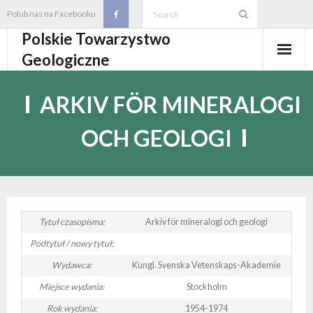
Skip
Polub nas na Facebooku
to
Polskie Towarzystwo
content
Geologiczne
Aktualności
ARKIV FÖR MINERALOGI
O PTGeol
OCH GEOLOGI
- O PTGeol
100-lecie PTGeol
- Historia
Oddziały, koła, sekcje
- Zarząd Główny PTGeol
- Oddziały i Koła
Annales
Tytuł czasopisma:
Arkiv för mineralogi och geologi
Podtytuł / nowy tytuł:
- Osobistości PTGeol
- - Oddział Gdański
- Sekcje
Wydarzenia
Wydawca:
Kungl. Svenska Vetenskaps-Akademie
- Statut PTGeol i regulaminy
- - Oddział Górnośląski
- - Sekcja Badań Strukturalnych i Geozagrożeń
- Core Logging School COLOS
Członkostwo
Miejsce wydania:
Stockholm
Rok wydania:
1954-1974
- Walny Zjazd Delegatów
- - Oddział Karpacki
- - Sekcja Geologii Samorządowej
- Polski Kongres Geologiczny
- Członkostwo
Biblioteka