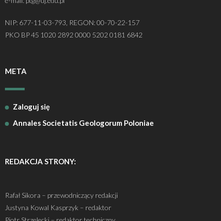
e-mail: ptg@uj.edu.pl
NIP: 677-11-03-793, REGON: 00-70-22-157
PKO BP 45 1020 2892 0000 5202 0181 6842
META
Zaloguj się
Annales Societatis Geologorum Poloniae
REDAKCJA STRONY:
Rafał Sikora – przewodniczący redakcji
Justyna Kowal Kasprzyk – redaktor
Piotr Strzelecki – redaktor techniczny