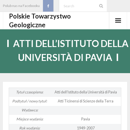
Skip
Polub nas na Facebooku
to
Polskie Towarzystwo
content
Geologiczne
Aktualności
ATTI DELL’ISTITUTO DELLA
O PTGeol
UNIVERSITÀ DI PAVIA
- O PTGeol
100-lecie PTGeol
- Historia
Oddziały, koła, sekcje
- Zarząd Główny PTGeol
- Oddziały i Koła
Annales
Tytuł czasopisma:
Atti dell’Istituto della Università di Pavia
Podtytuł / nowy tytuł:
Atti Ticinensi di Scienze della Terra
- Osobistości PTGeol
- - Oddział Gdański
- Sekcje
Wydarzenia
Wydawca:
- Statut PTGeol i regulaminy
- - Oddział Górnośląski
- - Sekcja Badań Strukturalnych i Geozagrożeń
- Core Logging School COLOS
Członkostwo
Miejsce wydania:
Pavia
Rok wydania:
1949-2007
- Walny Zjazd Delegatów
- - Oddział Karpacki
- - Sekcja Geologii Samorządowej
- Polski Kongres Geologiczny
- Członkostwo
Biblioteka