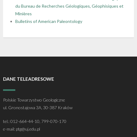
du Bureau de Recherches Géologiques, Géophisiques et
Minières
Bulletins of American Paleontology
DANE TELEADRESOWE
Polskie Towarzystwo Geologiczne
ul. Gronostajowa 3A, 30-387 Kraków
tel.: 012-664-44-10, 799-070-170
e-mail: ptg@uj.edu.pl