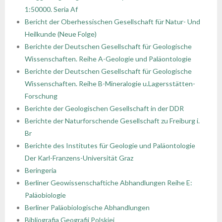
1:50000. Seria Af
- - Regulamin Walnego Zjazdu Delegatów
- - Oddział Krakowski
- - Sekcja Historii Nauk Geologicznych
- - I Kongres Geologiczny
- Zjazdy Naukowe PTGeol
- Członkowie honorowi
- Katalog (Online Public Access Catalog)
Nagrody i stypendia
Bericht der Oberhessischen Gesellschaft für Natur- Und
Heilkunde (Neue Folge)
- - Uchwały bieżące
- - Oddział Poznański
- - Sekcja Paleontologiczna
- - II Kongres Geologiczny
- - Archiwum zjazdów
- Inne konferencje
- Członkowie wspierający i partnerzy
- Katalog czasopism
Linki
Berichte der Deutschen Gesellschaft für Geologische
Wissenschaften. Reihe A-Geologie und Paläontologie
- - Oddział Szczeciński
- - Sekcja Sedymentologiczna
- - III Kongres Geologiczny
- - POKOS – Polska Konferencja
- Warsztaty
- Opłaty
- Katalog map
Galerie
Berichte der Deutschen Gesellschaft für Geologische
Sedymentologiczna
Wissenschaften. Reihe B-Mineralogie u.Lagersstätten-
- - Oddział Świętokrzyski
- - Sekcja Sozologii
- - IV Kongres Geologiczny
- Przewodniki Zjazdów Naukowych PTGeol
- 100-lecie PTGeol
Forschung
Berichte der Geologischen Gesellschaft in der DDR
- - Oddział Warszawski
- - Polish & Slovak Working Group of the Jurassic
- Materiały Kongresowe
Berichte der Naturforschende Gesellschaft zu Freiburg i.
System PGS
Br
- - Oddział Wrocławski
- Inne materiały konferencyjne
Berichte des Institutes für Geologie und Paläontologie
Der Karl-Franzens-Universität Graz
- Annales Societatis Geologorum Poloniae
Beringeria
- Posiedzenia Naukowe PTGeol
Berliner Geowissenschaftiche Abhandlungen Reihe E:
Paläobiologie
Berliner Paläobiologische Abhandlungen
Bibliografia Geografii Polskiej