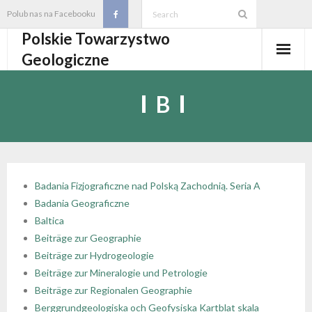
Skip
Polub nas na Facebooku
to
Polskie Towarzystwo
content
Geologiczne
Aktualności
B
O PTGeol
- O PTGeol
100-lecie PTGeol
- Historia
Oddziały, koła, sekcje
Badania Fizjograficzne nad Polską Zachodnią. Seria A
Badania Geograficzne
- Zarząd Główny PTGeol
- Oddziały i Koła
Annales
Baltica
Beiträge zur Geographie
- Osobistości PTGeol
- - Oddział Gdański
- Sekcje
Wydarzenia
Beiträge zur Hydrogeologie
Beiträge zur Mineralogie und Petrologie
- Statut PTGeol i regulaminy
- - Oddział Górnośląski
- - Sekcja Badań Strukturalnych i Geozagrożeń
- Core Logging School COLOS
Członkostwo
Beiträge zur Regionalen Geographie
Berggrundgeologiska och Geofysiska Kartblat skala
- Walny Zjazd Delegatów
- - Oddział Karpacki
- - Sekcja Geologii Samorządowej
- Polski Kongres Geologiczny
- Członkostwo
Biblioteka