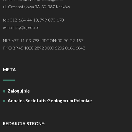
ul. Gronostajowa 3A, 30-387 Kraków
tel.: 012-664-44-10, 799-070-170
e-mail: ptg@uj.edu.pl
NIP: 677-11-03-793, REGON: 00-70-22-157
PKO BP 45 1020 2892 0000 5202 0181 6842
META
Zaloguj się
Annales Societatis Geologorum Poloniae
REDAKCJA STRONY: