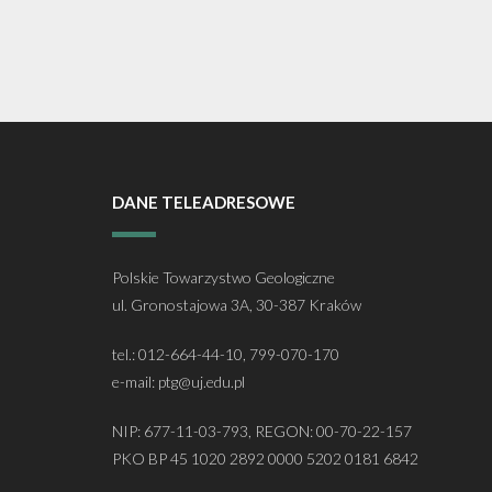
DANE TELEADRESOWE
Polskie Towarzystwo Geologiczne
ul. Gronostajowa 3A, 30-387 Kraków
tel.: 012-664-44-10, 799-070-170
e-mail: ptg@uj.edu.pl
NIP: 677-11-03-793, REGON: 00-70-22-157
PKO BP 45 1020 2892 0000 5202 0181 6842