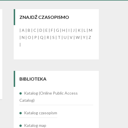
ZNAJDŹ CZASOPISMO
|
A
|
B
|
C
|
D
|
E
|
F
|
G
|
H
|
I
|
J
|
K
|
L
|
M
|
N
|
O
|
P
|
Q
|
R
|
S
|
T
|
U
|
V
|
W
|
Y
|
Z
|
BIBLIOTEKA
Katalog (Online Public Access
Catalog)
Katalog czasopism
Katalog map