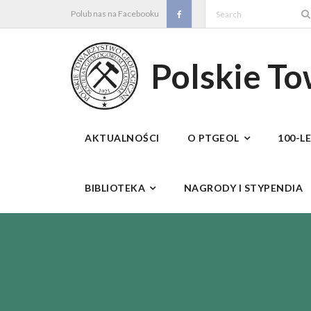
Skip
Polub nas na Facebooku
to
content
Polskie T
AKTUALNOŚCI
O PTGEOL
100-L
BIBLIOTEKA
NAGRODY I STYPENDIA