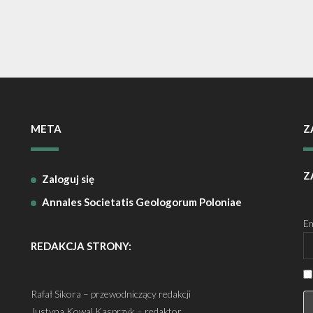
META
Z
Z
Zaloguj się
Annales Societatis Geologorum Poloniae
Em
REDAKCJA STRONY:
Rafał Sikora – przewodniczący redakcji
Justyna Kowal Kasprzyk – redaktor