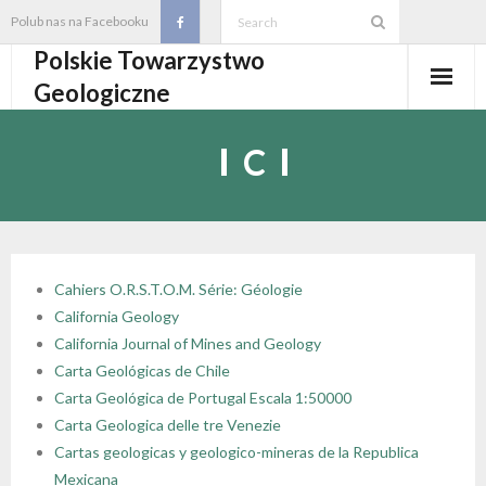
Skip
Polub nas na Facebooku
to
Polskie Towarzystwo
content
Geologiczne
Aktualności
C
O PTGeol
- O PTGeol
100-lecie PTGeol
- Historia
Oddziały, koła, sekcje
Cahiers O.R.S.T.O.M. Série: Géologie
California Geology
- Zarząd Główny PTGeol
- Oddziały i Koła
Annales
California Journal of Mines and Geology
Carta Geológicas de Chile
- Osobistości PTGeol
- - Oddział Gdański
- Sekcje
Wydarzenia
Carta Geológica de Portugal Escala 1:50000
Carta Geologica delle tre Venezie
- Statut PTGeol i regulaminy
- - Oddział Górnośląski
- - Sekcja Badań Strukturalnych i Geozagrożeń
- Core Logging School COLOS
Członkostwo
Cartas geologicas y geologico-mineras de la Republica
Mexicana
- Walny Zjazd Delegatów
- - Oddział Karpacki
- - Sekcja Geologii Samorządowej
- Polski Kongres Geologiczny
- Członkostwo
Biblioteka