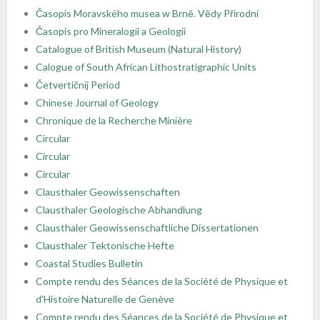
Časopis Moravského musea w Brně. Vědy Přirodní
- - Regulamin Walnego Zjazdu Delegatów
- - Oddział Krakowski
- - Sekcja Historii Nauk Geologicznych
- - I Kongres Geologiczny
- Zjazdy Naukowe PTGeol
- Członkowie honorowi
- Katalog (Online Public Access Catalog)
Nagrody i stypendia
Časopis pro Mineralogii a Geologii
Catalogue of British Museum (Natural History)
- - Uchwały bieżące
- - Oddział Poznański
- - Sekcja Paleontologiczna
- - II Kongres Geologiczny
- - Archiwum zjazdów
- Inne konferencje
- Członkowie wspierający i partnerzy
- Katalog czasopism
Linki
Calogue of South African Lithostratigraphic Units
Četvertičnij Period
- - Oddział Szczeciński
- - Sekcja Sedymentologiczna
- - III Kongres Geologiczny
- - POKOS – Polska Konferencja
- Warsztaty
- Opłaty
- Katalog map
Galerie
Chinese Journal of Geology
Sedymentologiczna
Chronique de la Recherche Minière
- - Oddział Świętokrzyski
- - Sekcja Sozologii
- - IV Kongres Geologiczny
- Przewodniki Zjazdów Naukowych PTGeol
- 100-lecie PTGeol
Circular
Circular
- - Oddział Warszawski
- - Polish & Slovak Working Group of the Jurassic
- Materiały Kongresowe
Circular
System PGS
Clausthaler Geowissenschaften
- - Oddział Wrocławski
- Inne materiały konferencyjne
Clausthaler Geologische Abhandlung
Clausthaler Geowissenschaftliche Dissertationen
- Annales Societatis Geologorum Poloniae
Clausthaler Tektonische Hefte
- Posiedzenia Naukowe PTGeol
Coastal Studies Bulletin
Compte rendu des Séances de la Société de Physique et
d’Histoire Naturelle de Genève
Compte rendu des Séances de la Société de Physique et