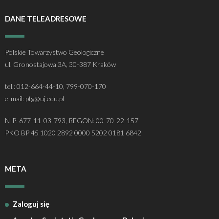
DANE TELEADRESOWE
Polskie Towarzystwo Geologiczne
ul. Gronostajowa 3A, 30-387 Kraków
tel.: 012-664-44-10, 799-070-170
e-mail: ptg@uj.edu.pl
NIP: 677-11-03-793, REGON: 00-70-22-157
PKO BP 45 1020 2892 0000 5202 0181 6842
META
Zaloguj się