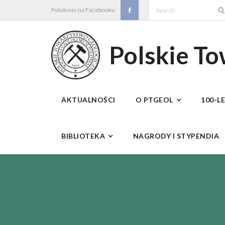
Skip
Polub nas na Facebooku
to
content
Polskie T
AKTUALNOŚCI
O PTGEOL
100-L
BIBLIOTEKA
NAGRODY I STYPENDIA