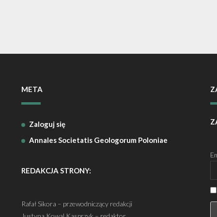
META
Z
Z
Zaloguj się
Annales Societatis Geologorum Poloniae
Em
REDAKCJA STRONY:
Rafał Sikora – przewodniczący redakcji
Justyna Kowal Kasprzyk – redaktor