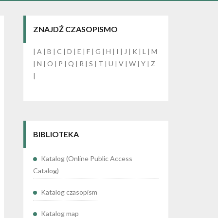
ZNAJDŹ CZASOPISMO
|
A
|
B
|
C
|
D
|
E
|
F
|
G
|
H
|
I
|
J
|
K
|
L
|
M
|
N
|
O
|
P
|
Q
|
R
|
S
|
T
|
U
|
V
|
W
|
Y
|
Z
|
BIBLIOTEKA
Katalog (Online Public Access
Catalog)
Katalog czasopism
Katalog map