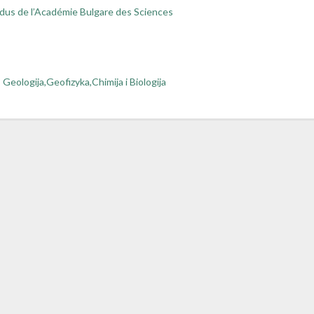
dus de l’Académie Bulgare des Sciences
Geologija,Geofizyka,Chimija i Biologija