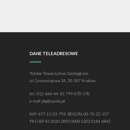
DANE TELEADRESOWE
Polskie Towarzystwo Geologiczne
ul. Gronostajowa 3A, 30-387 Kraków
tel.: 012-664-44-10, 799-070-170
e-mail: ptg@uj.edu.pl
NIP: 677-11-03-793, REGON: 00-70-22-157
PKO BP 45 1020 2892 0000 5202 0181 6842