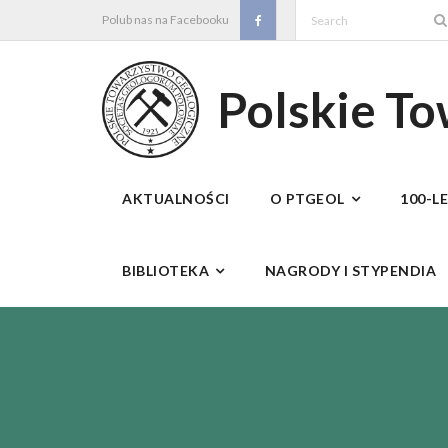
Skip
Polub nas na Facebooku
to
content
Polskie T
AKTUALNOŚCI
O PTGEOL
100-L
BIBLIOTEKA
NAGRODY I STYPENDIA