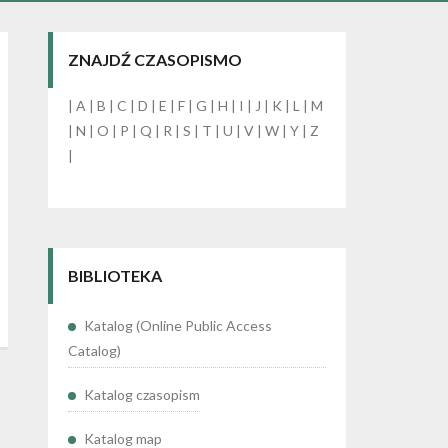
ZNAJDŹ CZASOPISMO
|
A
|
B
|
C
|
D
|
E
|
F
|
G
|
H
|
I
|
J
|
K
|
L
|
M
|
N
|
O
|
P
|
Q
|
R
|
S
|
T
|
U
|
V
|
W
|
Y
|
Z
|
BIBLIOTEKA
Katalog (Online Public Access
Catalog)
Katalog czasopism
Katalog map