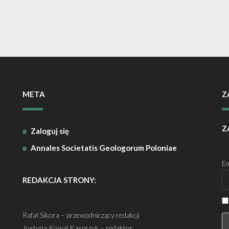
META
Z
Z
Zaloguj się
Annales Societatis Geologorum Poloniae
Em
REDAKCJA STRONY:
Rafał Sikora – przewodniczący redakcji
Justyna Kowal Kasprzyk – redaktor