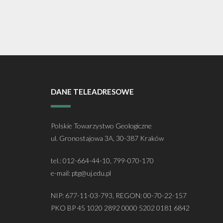
DANE TELEADRESOWE
Polskie Towarzystwo Geologiczne
ul. Gronostajowa 3A, 30-387 Kraków
tel.: 012-664-44-10, 799-070-170
e-mail: ptg@uj.edu.pl
NIP: 677-11-03-793, REGON: 00-70-22-157
PKO BP 45 1020 2892 0000 5202 0181 6842