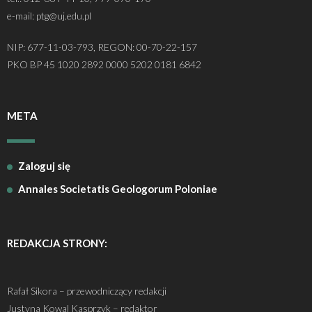
e-mail: ptg@uj.edu.pl
NIP: 677-11-03-793, REGON: 00-70-22-157
PKO BP 45 1020 2892 0000 5202 0181 6842
META
Zaloguj się
Annales Societatis Geologorum Poloniae
REDAKCJA STRONY:
Rafał Sikora – przewodniczący redakcji
Justyna Kowal Kasprzyk – redaktor