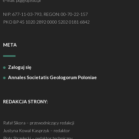
e-mail: ptg@uj.edu.pl
NIP: 677-11-03-793, REGON: 00-70-22-157
PKO BP 45 1020 2892 0000 5202 0181 6842
META
Zaloguj się
Annales Societatis Geologorum Poloniae
REDAKCJA STRONY:
Rafał Sikora – przewodniczący redakcji
Justyna Kowal Kasprzyk – redaktor
Piotr Strzelecki – redaktor techniczny