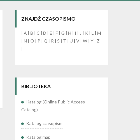
ZNAJDŹ CZASOPISMO
|
A
|
B
|
C
|
D
|
E
|
F
|
G
|
H
|
I
|
J
|
K
|
L
|
M
|
N
|
O
|
P
|
Q
|
R
|
S
|
T
|
U
|
V
|
W
|
Y
|
Z
|
BIBLIOTEKA
Katalog (Online Public Access
Catalog)
Katalog czasopism
Katalog map