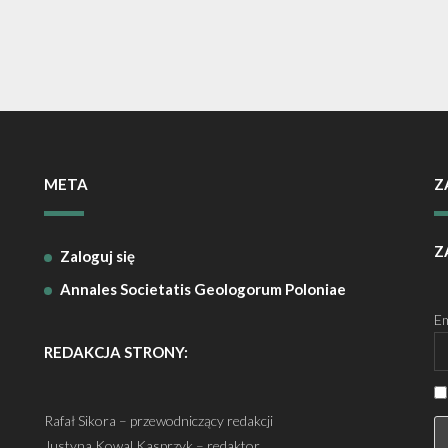
META
Z
Z
Zaloguj się
Annales Societatis Geologorum Poloniae
Em
REDAKCJA STRONY:
Rafał Sikora – przewodniczący redakcji
Justyna Kowal Kasprzyk – redaktor