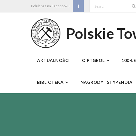
Skip
Polub nas na Facebooku
to
content
Polskie T
AKTUALNOŚCI
O PTGEOL
100-L
BIBLIOTEKA
NAGRODY I STYPENDIA