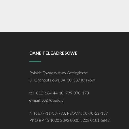
DANE TELEADRESOWE
Polskie Towarzystwo Geologiczne
ul. Gronostajowa 3A, 30-387 Kraków
tel.: 012-664-44-10, 799-070-170
e-mail: ptg@uj.edu.pl
NIP: 677-11-03-793, REGON: 00-70-22-157
PKO BP 45 1020 2892 0000 5202 0181 6842