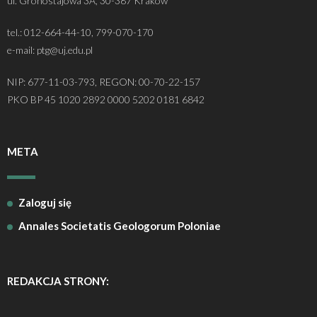
ul. Gronostajowa 3A, 30-387 Kraków
tel.: 012-664-44-10, 799-070-170
e-mail: ptg@uj.edu.pl
NIP: 677-11-03-793, REGON: 00-70-22-157
PKO BP 45 1020 2892 0000 5202 0181 6842
META
Zaloguj się
Annales Societatis Geologorum Poloniae
REDAKCJA STRONY: