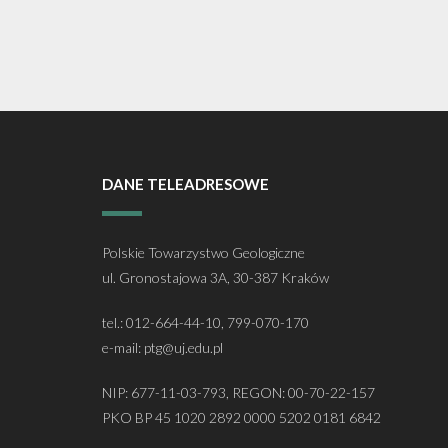
DANE TELEADRESOWE
Polskie Towarzystwo Geologiczne
ul. Gronostajowa 3A, 30-387 Kraków
tel.: 012-664-44-10, 799-070-170
e-mail: ptg@uj.edu.pl
NIP: 677-11-03-793, REGON: 00-70-22-157
PKO BP 45 1020 2892 0000 5202 0181 6842