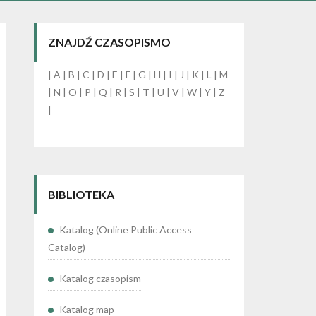
ZNAJDŹ CZASOPISMO
|
A
|
B
|
C
|
D
|
E
|
F
|
G
|
H
|
I
|
J
|
K
|
L
|
M
|
N
|
O
|
P
|
Q
|
R
|
S
|
T
|
U
|
V
|
W
|
Y
|
Z
|
BIBLIOTEKA
Katalog (Online Public Access
Catalog)
Katalog czasopism
Katalog map