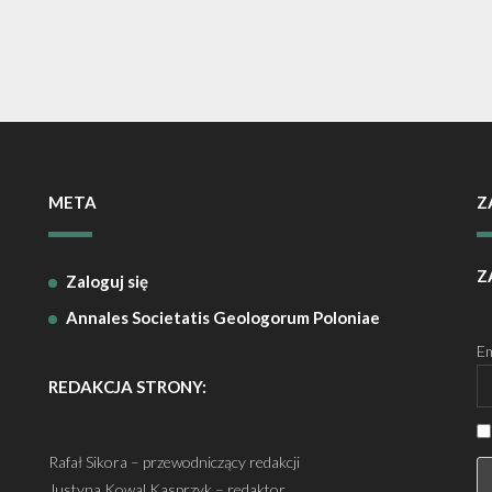
META
Z
Z
Zaloguj się
Annales Societatis Geologorum Poloniae
Em
REDAKCJA STRONY:
Rafał Sikora – przewodniczący redakcji
Justyna Kowal Kasprzyk – redaktor