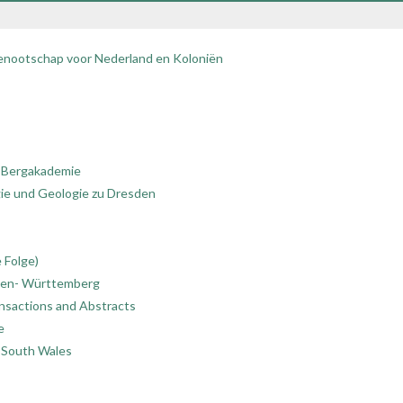
enootschap voor Nederland en Koloniën
d Bergakademie
gie und Geologie zu Dresden
 Folge)
den- Württemberg
nsactions and Abstracts
e
w South Wales