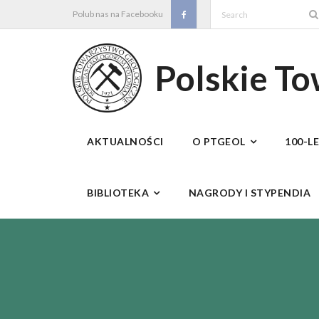
Skip
Polub nas na Facebooku
to
content
Polskie T
AKTUALNOŚCI
O PTGEOL
100-L
BIBLIOTEKA
NAGRODY I STYPENDIA