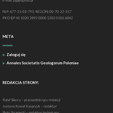
e-mail: ptg@uj.edu.pl
NIP: 677-11-03-793, REGON: 00-70-22-157
PKO BP 45 1020 2892 0000 5202 0181 6842
META
Zaloguj się
Annales Societatis Geologorum Poloniae
REDAKCJA STRONY:
Rafał Sikora – przewodniczący redakcji
Justyna Kowal Kasprzyk – redaktor
Piotr Strzelecki – redaktor techniczny