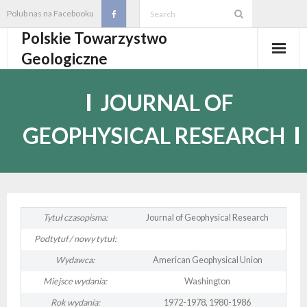
Skip
Polub nas na Facebooku
to
Polskie Towarzystwo
content
Geologiczne
Aktualności
JOURNAL OF
O PTGeol
GEOPHYSICAL RESEARCH
- O PTGeol
100-lecie PTGeol
- Historia
Oddziały, koła, sekcje
- Zarząd Główny PTGeol
- Oddziały i Koła
Annales
Tytuł czasopisma:
Journal of Geophysical Research
Podtytuł / nowy tytuł:
- Osobistości PTGeol
- - Oddział Gdański
- Sekcje
Wydarzenia
Wydawca:
American Geophysical Union
- Statut PTGeol i regulaminy
- - Oddział Górnośląski
- - Sekcja Badań Strukturalnych i Geozagrożeń
- Core Logging School COLOS
Członkostwo
Miejsce wydania:
Washington
Rok wydania:
1972-1978, 1980-1986
- Walny Zjazd Delegatów
- - Oddział Karpacki
- - Sekcja Geologii Samorządowej
- Polski Kongres Geologiczny
- Członkostwo
Biblioteka