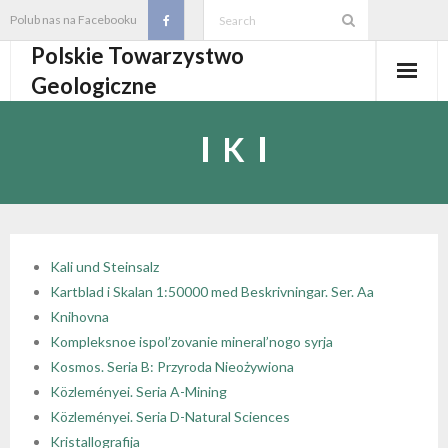
Skip
Polub nas na Facebooku
to
Polskie Towarzystwo
content
Geologiczne
Aktualności
K
O PTGeol
- O PTGeol
100-lecie PTGeol
- Historia
Oddziały, koła, sekcje
Kali und Steinsalz
Kartblad i Skalan 1:50000 med Beskrivningar. Ser. Aa
- Zarząd Główny PTGeol
- Oddziały i Koła
Annales
Knihovna
Kompleksnoe ispol’zovanie mineral’nogo syrja
- Osobistości PTGeol
- - Oddział Gdański
- Sekcje
Wydarzenia
Kosmos. Seria B: Przyroda Nieożywiona
Közleményei. Seria A-Mining
- Statut PTGeol i regulaminy
- - Oddział Górnośląski
- - Sekcja Badań Strukturalnych i Geozagrożeń
- Core Logging School COLOS
Członkostwo
Közleményei. Seria D-Natural Sciences
Kristallografija
- Walny Zjazd Delegatów
- - Oddział Karpacki
- - Sekcja Geologii Samorządowej
- Polski Kongres Geologiczny
- Członkostwo
Biblioteka