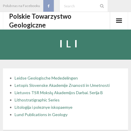
Skip
Polub nas na Facebooku
to
Polskie Towarzystwo
content
Geologiczne
Aktualności
L
O PTGeol
- O PTGeol
100-lecie PTGeol
- Historia
Oddziały, koła, sekcje
Leidse Geologische Mededelingen
Letopis Slovenske Akademije Znanosti in Umetnosti
- Zarząd Główny PTGeol
- Oddziały i Koła
Annales
Lietuvos TSR Mokslų Akademijos Darbai. Serija B
Lithostratigraphic Series
- Osobistości PTGeol
- - Oddział Gdański
- Sekcje
Wydarzenia
Litologija i poleznye iskopaemye
Lund Publications in Geology
- Statut PTGeol i regulaminy
- - Oddział Górnośląski
- - Sekcja Badań Strukturalnych i Geozagrożeń
- Core Logging School COLOS
Członkostwo
- Walny Zjazd Delegatów
- - Oddział Karpacki
- - Sekcja Geologii Samorządowej
- Polski Kongres Geologiczny
- Członkostwo
Biblioteka