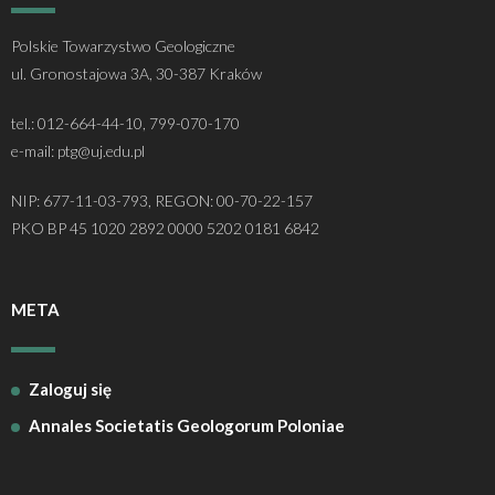
Polskie Towarzystwo Geologiczne
ul. Gronostajowa 3A, 30-387 Kraków
tel.: 012-664-44-10, 799-070-170
e-mail: ptg@uj.edu.pl
NIP: 677-11-03-793, REGON: 00-70-22-157
PKO BP 45 1020 2892 0000 5202 0181 6842
META
Zaloguj się
Annales Societatis Geologorum Poloniae