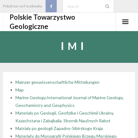
Skip
Polub nas na Facebooku
to
Polskie Towarzystwo
content
Geologiczne
Aktualności
M
O PTGeol
- O PTGeol
100-lecie PTGeol
- Historia
Oddziały, koła, sekcje
Mainzer geowissenschaftliche Mitteilungen
Map
- Zarząd Główny PTGeol
- Oddziały i Koła
Annales
Marine Geology.International Journal of Marine Geology,
Geochemistry and Geophysics
- Osobistości PTGeol
- - Oddział Gdański
- Sekcje
Wydarzenia
Materialy po Geologii, Geofizike i Geochimii Ukrainy,
Kazachstana i Zabajkalia. Sbornik Naučnych Rabot
- Statut PTGeol i regulaminy
- - Oddział Górnośląski
- - Sekcja Badań Strukturalnych i Geozagrożeń
- Core Logging School COLOS
Członkostwo
Matrialy po geologii Zapadno-Sibirskogo Kraja
Materiały do Monografii Polskiego Brzegu Morskiego
- Walny Zjazd Delegatów
- - Oddział Karpacki
- - Sekcja Geologii Samorządowej
- Polski Kongres Geologiczny
- Członkostwo
Biblioteka