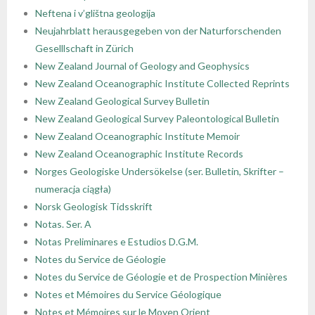
Neftena i v’glištna geologija
- - Regulamin Walnego Zjazdu Delegatów
- - Oddział Krakowski
- - Sekcja Historii Nauk Geologicznych
- - I Kongres Geologiczny
- Zjazdy Naukowe PTGeol
- Członkowie honorowi
- Katalog (Online Public Access Catalog)
Nagrody i stypendia
Neujahrblatt herausgegeben von der Naturforschenden
Geselllschaft in Zürich
- - Uchwały bieżące
- - Oddział Poznański
- - Sekcja Paleontologiczna
- - II Kongres Geologiczny
- - Archiwum zjazdów
- Inne konferencje
- Członkowie wspierający i partnerzy
- Katalog czasopism
Linki
New Zealand Journal of Geology and Geophysics
New Zealand Oceanographic Institute Collected Reprints
- - Oddział Szczeciński
- - Sekcja Sedymentologiczna
- - III Kongres Geologiczny
- - POKOS – Polska Konferencja
- Warsztaty
- Opłaty
- Katalog map
Galerie
New Zealand Geological Survey Bulletin
Sedymentologiczna
New Zealand Geological Survey Paleontological Bulletin
- - Oddział Świętokrzyski
- - Sekcja Sozologii
- - IV Kongres Geologiczny
- Przewodniki Zjazdów Naukowych PTGeol
- 100-lecie PTGeol
New Zealand Oceanographic Institute Memoir
New Zealand Oceanographic Institute Records
- - Oddział Warszawski
- - Polish & Slovak Working Group of the Jurassic
- Materiały Kongresowe
Norges Geologiske Undersökelse (ser. Bulletin, Skrifter –
System PGS
numeracja ciągła)
- - Oddział Wrocławski
- Inne materiały konferencyjne
Norsk Geologisk Tidsskrift
Notas. Ser. A
- Annales Societatis Geologorum Poloniae
Notas Preliminares e Estudios D.G.M.
- Posiedzenia Naukowe PTGeol
Notes du Service de Géologie
Notes du Service de Géologie et de Prospection Minières
Notes et Mémoires du Service Géologique
Notes et Mémoires sur le Moyen Orient