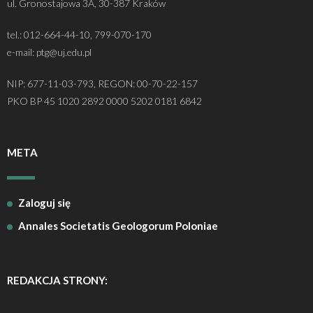
ul. Gronostajowa 3A, 30-387 Kraków
tel.: 012-664-44-10, 799-070-170
e-mail: ptg@uj.edu.pl
NIP: 677-11-03-793, REGON: 00-70-22-157
PKO BP 45 1020 2892 0000 5202 0181 6842
META
Zaloguj się
Annales Societatis Geologorum Poloniae
REDAKCJA STRONY: