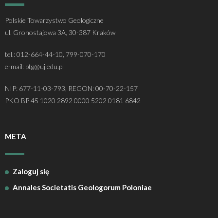
Polskie Towarzystwo Geologiczne
ul. Gronostajowa 3A, 30-387 Kraków
tel.: 012-664-44-10, 799-070-170
e-mail: ptg@uj.edu.pl
NIP: 677-11-03-793, REGON: 00-70-22-157
PKO BP 45 1020 2892 0000 5202 0181 6842
META
Zaloguj się
Annales Societatis Geologorum Poloniae