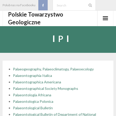
Skip
Polub nas na Facebooku
to
Polskie Towarzystwo
content
Geologiczne
Aktualności
P
O PTGeol
- O PTGeol
100-lecie PTGeol
- Historia
Oddziały, koła, sekcje
Palaeogeography, Palaeoclimatogy, Palaeoecology
Palaeontographia Italica
- Zarząd Główny PTGeol
- Oddziały i Koła
Annales
Palaeontographica Americana
Palaeontographical Society Monographs
- Osobistości PTGeol
- - Oddział Gdański
- Sekcje
Wydarzenia
Palaeontologia Africana
Palaeontologica Polonica
- Statut PTGeol i regulaminy
- - Oddział Górnośląski
- - Sekcja Badań Strukturalnych i Geozagrożeń
- Core Logging School COLOS
Członkostwo
Palaeontological Bulletin
Palaeontological Bulletin of Department of National
- Walny Zjazd Delegatów
- - Oddział Karpacki
- - Sekcja Geologii Samorządowej
- Polski Kongres Geologiczny
- Członkostwo
Biblioteka