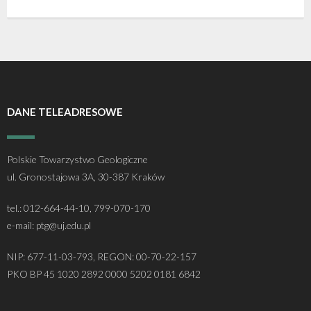
DANE TELEADRESOWE
Polskie Towarzystwo Geologiczne
ul. Gronostajowa 3A, 30-387 Kraków
tel.: 012-664-44-10, 799-070-170
e-mail: ptg@uj.edu.pl
NIP: 677-11-03-793, REGON: 00-70-22-157
PKO BP 45 1020 2892 0000 5202 0181 6842