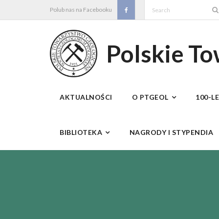
Skip
Polub nas na Facebooku
to
content
Polskie T
AKTUALNOŚCI
O PTGEOL
100-L
BIBLIOTEKA
NAGRODY I STYPENDIA