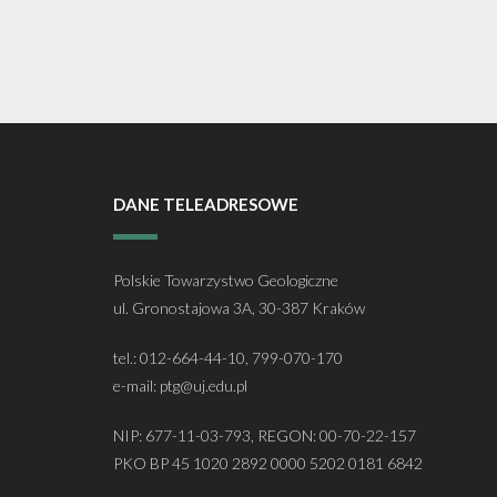
DANE TELEADRESOWE
Polskie Towarzystwo Geologiczne
ul. Gronostajowa 3A, 30-387 Kraków
tel.: 012-664-44-10, 799-070-170
e-mail: ptg@uj.edu.pl
NIP: 677-11-03-793, REGON: 00-70-22-157
PKO BP 45 1020 2892 0000 5202 0181 6842