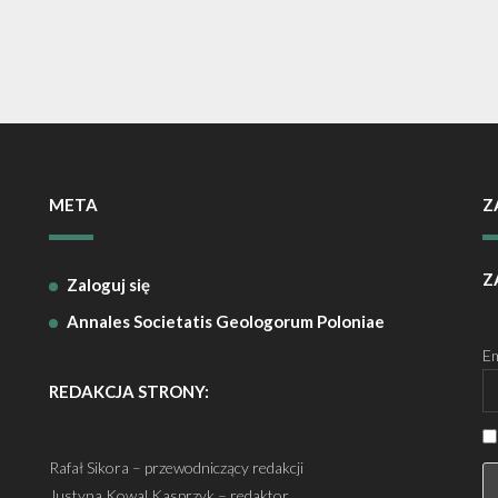
META
Z
Z
Zaloguj się
Annales Societatis Geologorum Poloniae
Em
REDAKCJA STRONY:
Rafał Sikora – przewodniczący redakcji
Justyna Kowal Kasprzyk – redaktor