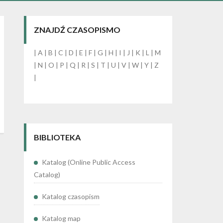
ZNAJDŹ CZASOPISMO
|
A
|
B
|
C
|
D
|
E
|
F
|
G
|
H
|
I
|
J
|
K
|
L
|
M
|
N
|
O
|
P
|
Q
|
R
|
S
|
T
|
U
|
V
|
W
|
Y
|
Z
|
BIBLIOTEKA
Katalog (Online Public Access
Catalog)
Katalog czasopism
Katalog map