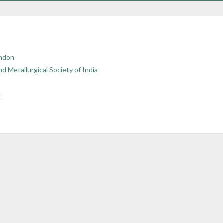
ondon
d Metallurgical Society of India
s