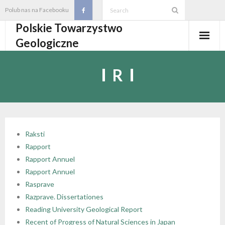
Skip
Polub nas na Facebooku
to
Polskie Towarzystwo
content
Geologiczne
Aktualności
R
O PTGeol
- O PTGeol
100-lecie PTGeol
- Historia
Oddziały, koła, sekcje
Raksti
Rapport
- Zarząd Główny PTGeol
- Oddziały i Koła
Annales
Rapport Annuel
Rapport Annuel
- Osobistości PTGeol
- - Oddział Gdański
- Sekcje
Wydarzenia
Rasprave
Razprave. Dissertationes
- Statut PTGeol i regulaminy
- - Oddział Górnośląski
- - Sekcja Badań Strukturalnych i Geozagrożeń
- Core Logging School COLOS
Członkostwo
Reading University Geological Report
Recent of Progress of Natural Sciences in Japan
- Walny Zjazd Delegatów
- - Oddział Karpacki
- - Sekcja Geologii Samorządowej
- Polski Kongres Geologiczny
- Członkostwo
Biblioteka