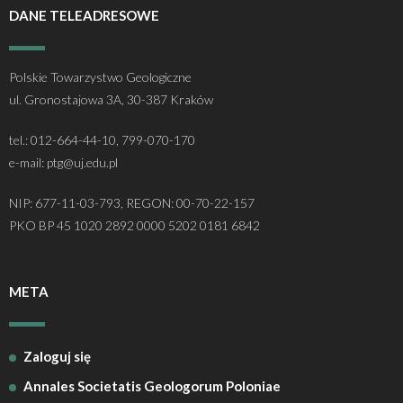
DANE TELEADRESOWE
Polskie Towarzystwo Geologiczne
ul. Gronostajowa 3A, 30-387 Kraków
tel.: 012-664-44-10, 799-070-170
e-mail: ptg@uj.edu.pl
NIP: 677-11-03-793, REGON: 00-70-22-157
PKO BP 45 1020 2892 0000 5202 0181 6842
META
Zaloguj się
Annales Societatis Geologorum Poloniae