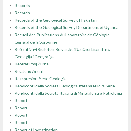
Records
- - Regulamin Walnego Zjazdu Delegatów
- - Oddział Krakowski
- - Sekcja Historii Nauk Geologicznych
- - I Kongres Geologiczny
- Zjazdy Naukowe PTGeol
- Członkowie honorowi
- Katalog (Online Public Access Catalog)
Nagrody i stypendia
Records
Records of the Geological Survey of Pakistan
- - Uchwały bieżące
- - Oddział Poznański
- - Sekcja Paleontologiczna
- - II Kongres Geologiczny
- - Archiwum zjazdów
- Inne konferencje
- Członkowie wspierający i partnerzy
- Katalog czasopism
Linki
Records of the Geological Survey Department of Uganda
Recueil des Publications du Laboratoire de Géologie
- - Oddział Szczeciński
- - Sekcja Sedymentologiczna
- - III Kongres Geologiczny
- - POKOS – Polska Konferencja
- Warsztaty
- Opłaty
- Katalog map
Galerie
Général de la Sorbonne
Sedymentologiczna
Referativnyj Bjulleten’ Bolgarskoj Naučnoj Literatury.
- - Oddział Świętokrzyski
- - Sekcja Sozologii
- - IV Kongres Geologiczny
- Przewodniki Zjazdów Naukowych PTGeol
- 100-lecie PTGeol
Geologija i Geografija
Referativnyj Žurnal
- - Oddział Warszawski
- - Polish & Slovak Working Group of the Jurassic
- Materiały Kongresowe
Relatório Anual
System PGS
Reimpresion. Serie Geologia
- - Oddział Wrocławski
- Inne materiały konferencyjne
Rendiconti della Societá Geologica Italiana Nuova Serie
Rendiconti della Societá Italiana di Mineralogia e Petrologia
- Annales Societatis Geologorum Poloniae
Report
- Posiedzenia Naukowe PTGeol
Report
Report
Report
Report of Investigation