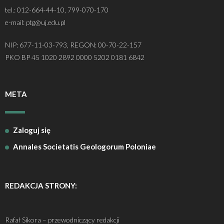
tel.: 012-664-44-10, 799-070-170
e-mail: ptg@uj.edu.pl
NIP: 677-11-03-793, REGON: 00-70-22-157
PKO BP 45 1020 2892 0000 5202 0181 6842
META
Zaloguj się
Annales Societatis Geologorum Poloniae
REDAKCJA STRONY:
Rafał Sikora – przewodniczący redakcji