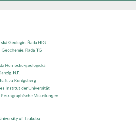
rská Geologie. Řada HIG
e, Geochemie. Řada TG
ada Hornocko-geologická
anzig. N.F.
chaft zu Königsberg
s Institut der Universität
 Petrographische Mitteilungen
University of Tsukuba