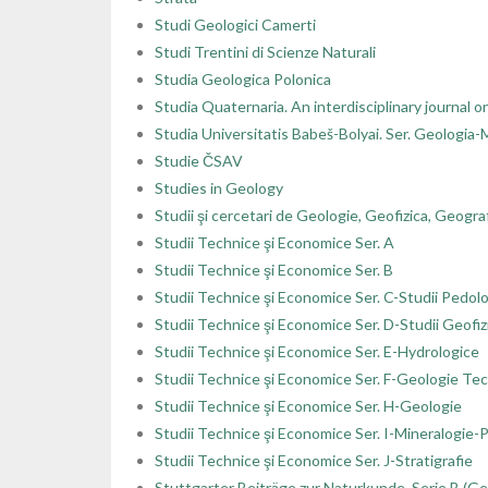
Studi Geologici Camerti
Studi Trentini di Scienze Naturali
Studia Geologica Polonica
Studia Quaternaria. An interdisciplinary journal 
Studia Universitatis Babeš-Bolyai. Ser. Geologia
Studie ČSAV
Studies in Geology
Studii şi cercetari de Geologie, Geofizica, Geogra
Studii Technice şi Economice Ser. A
Studii Technice şi Economice Ser. B
Studii Technice şi Economice Ser. C-Studii Pedol
Studii Technice şi Economice Ser. D-Studii Geofiz
Studii Technice şi Economice Ser. E-Hydrologice
Studii Technice şi Economice Ser. F-Geologie Te
Studii Technice şi Economice Ser. H-Geologie
Studii Technice şi Economice Ser. I-Mineralogie-
Studii Technice şi Economice Ser. J-Stratigrafie
Stuttgarter Beiträge zur Naturkunde. Serie B (Ge