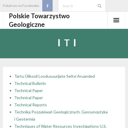
Skip
Polub nas na Facebooku
to
Polskie Towarzystwo
content
Geologiczne
Aktualności
T
O PTGeol
- O PTGeol
100-lecie PTGeol
- Historia
Oddziały, koła, sekcje
Tartu Ülikooli Loodusuurijate Seltsi Aruanded
Technical Bulletin
- Zarząd Główny PTGeol
- Oddziały i Koła
Annales
Technical Paper
Technical Paper
- Osobistości PTGeol
- - Oddział Gdański
- Sekcje
Wydarzenia
Technical Reports
Technika Poszukiwań Geologicznych. Geosynoptyka
- Statut PTGeol i regulaminy
- - Oddział Górnośląski
- - Sekcja Badań Strukturalnych i Geozagrożeń
- Core Logging School COLOS
Członkostwo
i Geotermia
Techniques of Water Resources Investigations U.S.
- Walny Zjazd Delegatów
- - Oddział Karpacki
- - Sekcja Geologii Samorządowej
- Polski Kongres Geologiczny
- Członkostwo
Biblioteka