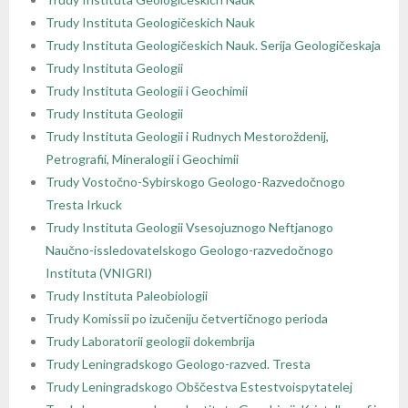
Trudy Instituta Geologičeskich Nauk
Trudy Instituta Geologičeskich Nauk. Serija Geologičeskaja
Trudy Instituta Geologii
Trudy Instituta Geologii i Geochimii
Trudy Instituta Geologii
Trudy Instituta Geologii i Rudnych Mestoroždenij,
Petrografii, Mineralogii i Geochimii
Trudy Vostočno-Sybirskogo Geologo-Razvedočnogo
Tresta Irkuck
Trudy Instituta Geologii Vsesojuznogo Neftjanogo
Naučno-issledovatelskogo Geologo-razvedočnogo
Instituta (VNIGRI)
Trudy Instituta Paleobiologii
Trudy Komissii po izučeniju četvertičnogo perioda
Trudy Laboratorii geologii dokembrija
Trudy Leningradskogo Geologo-razved. Tresta
Trudy Leningradskogo Obščestva Estestvoispytatelej