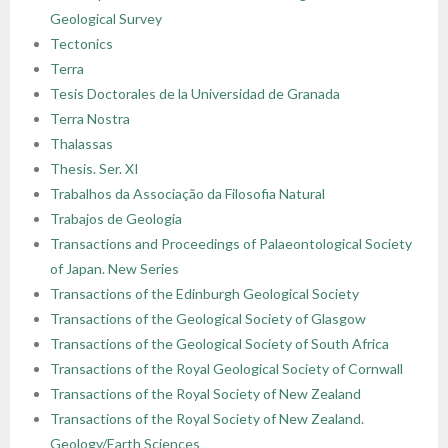
Geological Survey
- - Regulamin Walnego Zjazdu Delegatów
- - Oddział Krakowski
- - Sekcja Historii Nauk Geologicznych
- - I Kongres Geologiczny
- Zjazdy Naukowe PTGeol
- Członkowie honorowi
- Katalog (Online Public Access Catalog)
Nagrody i stypendia
Tectonics
Terra
- - Uchwały bieżące
- - Oddział Poznański
- - Sekcja Paleontologiczna
- - II Kongres Geologiczny
- - Archiwum zjazdów
- Inne konferencje
- Członkowie wspierający i partnerzy
- Katalog czasopism
Linki
Tesis Doctorales de la Universidad de Granada
Terra Nostra
- - Oddział Szczeciński
- - Sekcja Sedymentologiczna
- - III Kongres Geologiczny
- - POKOS – Polska Konferencja
- Warsztaty
- Opłaty
- Katalog map
Galerie
Thalassas
Sedymentologiczna
Thesis. Ser. XI
- - Oddział Świętokrzyski
- - Sekcja Sozologii
- - IV Kongres Geologiczny
- Przewodniki Zjazdów Naukowych PTGeol
- 100-lecie PTGeol
Trabalhos da Associação da Filosofia Natural
Trabajos de Geologia
- - Oddział Warszawski
- - Polish & Slovak Working Group of the Jurassic
- Materiały Kongresowe
Transactions and Proceedings of Palaeontological Society
System PGS
of Japan. New Series
- - Oddział Wrocławski
- Inne materiały konferencyjne
Transactions of the Edinburgh Geological Society
Transactions of the Geological Society of Glasgow
- Annales Societatis Geologorum Poloniae
Transactions of the Geological Society of South Africa
- Posiedzenia Naukowe PTGeol
Transactions of the Royal Geological Society of Cornwall
Transactions of the Royal Society of New Zealand
Transactions of the Royal Society of New Zealand.
Geology/Earth Sciences