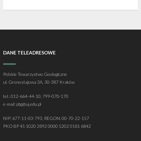
DANE TELEADRESOWE
Polskie Towarzystwo Geologiczne
ul. Gronostajowa 3A, 30-387 Kraków
tel.: 012-664-44-10, 799-070-170
e-mail: ptg@uj.edu.pl
NIP: 677-11-03-793, REGON: 00-70-22-157
PKO BP 45 1020 2892 0000 5202 0181 6842