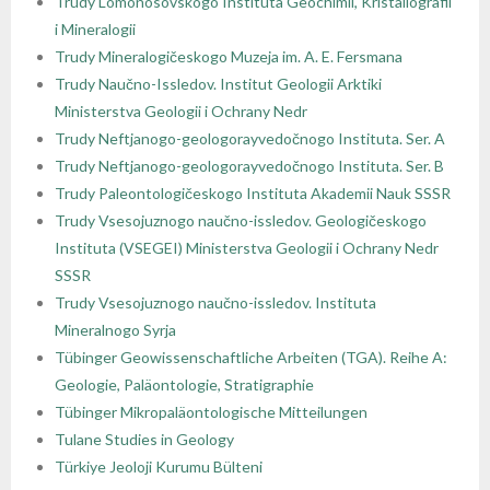
Trudy Lomonosovskogo Instituta Geochimii, Kristallografii
i Mineralogii
Trudy Mineralogičeskogo Muzeja im. A. E. Fersmana
Trudy Naučno-Issledov. Institut Geologii Arktiki
Ministerstva Geologii i Ochrany Nedr
Trudy Neftjanogo-geologorayvedočnogo Instituta. Ser. A
Trudy Neftjanogo-geologorayvedočnogo Instituta. Ser. B
Trudy Paleontologičeskogo Instituta Akademii Nauk SSSR
Trudy Vsesojuznogo naučno-issledov. Geologičeskogo
Instituta (VSEGEI) Ministerstva Geologii i Ochrany Nedr
SSSR
Trudy Vsesojuznogo naučno-issledov. Instituta
Mineralnogo Syrja
Tübinger Geowissenschaftliche Arbeiten (TGA). Reihe A:
Geologie, Paläontologie, Stratigraphie
Tübinger Mikropaläontologische Mitteilungen
Tulane Studies in Geology
Türkiye Jeoloji Kurumu Bülteni