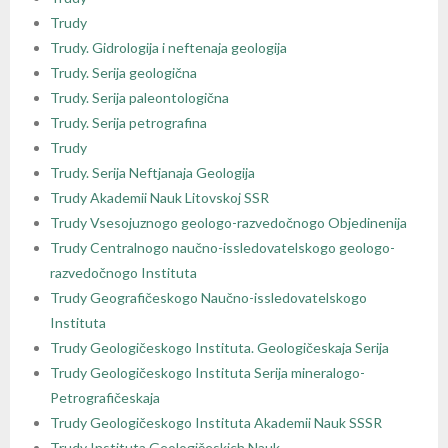
Trudy
Trudy. Gidrologija i neftenaja geologija
Trudy. Serija geologična
Trudy. Serija paleontologična
Trudy. Serija petrografina
Trudy
Trudy. Serija Neftjanaja Geologija
Trudy Akademii Nauk Litovskoj SSR
Trudy Vsesojuznogo geologo-razvedočnogo Objedinenija
Trudy Centralnogo naučno-issledovatelskogo geologo-
razvedočnogo Instituta
Trudy Geografičeskogo Naučno-issledovatelskogo
Instituta
Trudy Geologičeskogo Instituta. Geologičeskaja Serija
Trudy Geologičeskogo Instituta Serija mineralogo-
Petrografičeskaja
Trudy Geologičeskogo Instituta Akademii Nauk SSSR
Trudy Instituta Geologičeskich Nauk