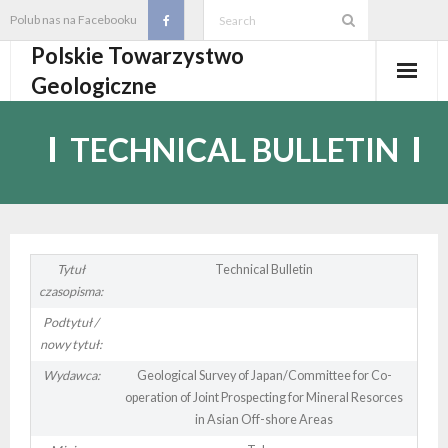
Skip
Polub nas na Facebooku
to
Polskie Towarzystwo
content
Geologiczne
Aktualności
TECHNICAL BULLETIN
O PTGeol
- O PTGeol
100-lecie PTGeol
- Historia
Oddziały, koła, sekcje
Tytuł
Technical Bulletin
czasopisma:
- Zarząd Główny PTGeol
- Oddziały i Koła
Annales
Podtytuł /
nowy tytuł:
- Osobistości PTGeol
- - Oddział Gdański
- Sekcje
Wydarzenia
Wydawca:
Geological Survey of Japan/Committee for Co-
operation of Joint Prospecting for Mineral Resorces
- Statut PTGeol i regulaminy
- - Oddział Górnośląski
- - Sekcja Badań Strukturalnych i Geozagrożeń
- Core Logging School COLOS
Członkostwo
in Asian Off-shore Areas
- Walny Zjazd Delegatów
- - Oddział Karpacki
- - Sekcja Geologii Samorządowej
- Polski Kongres Geologiczny
- Członkostwo
Biblioteka