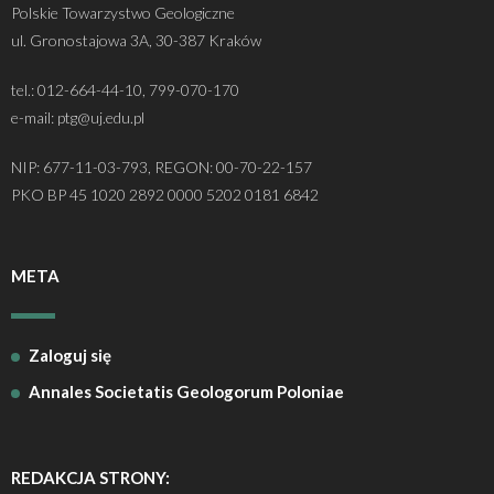
Polskie Towarzystwo Geologiczne
ul. Gronostajowa 3A, 30-387 Kraków
tel.: 012-664-44-10, 799-070-170
e-mail: ptg@uj.edu.pl
NIP: 677-11-03-793, REGON: 00-70-22-157
PKO BP 45 1020 2892 0000 5202 0181 6842
META
Zaloguj się
Annales Societatis Geologorum Poloniae
REDAKCJA STRONY: