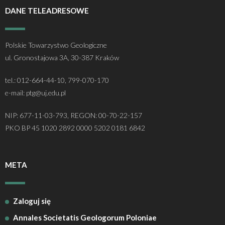
DANE TELEADRESOWE
Polskie Towarzystwo Geologiczne
ul. Gronostajowa 3A, 30-387 Kraków
tel.: 012-664-44-10, 799-070-170
e-mail: ptg@uj.edu.pl
NIP: 677-11-03-793, REGON: 00-70-22-157
PKO BP 45 1020 2892 0000 5202 0181 6842
META
Zaloguj się
Annales Societatis Geologorum Poloniae