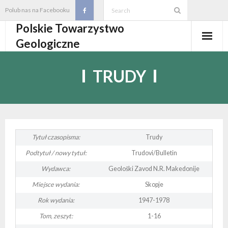
Skip
Polub nas na Facebooku
to
Polskie Towarzystwo
content
Geologiczne
Aktualności
TRUDY
O PTGeol
- O PTGeol
100-lecie PTGeol
- Historia
Oddziały, koła, sekcje
Tytuł czasopisma:
Trudy
Podtytuł / nowy tytuł:
Trudovi/Bulletin
- Zarząd Główny PTGeol
- Oddziały i Koła
Annales
Wydawca:
Geološki Zavod N.R. Makedonije
- Osobistości PTGeol
- - Oddział Gdański
- Sekcje
Wydarzenia
Miejsce wydania:
Skopje
Rok wydania:
1947-1978
- Statut PTGeol i regulaminy
- - Oddział Górnośląski
- - Sekcja Badań Strukturalnych i Geozagrożeń
- Core Logging School COLOS
Członkostwo
Tom, zeszyt:
1-16
- Walny Zjazd Delegatów
- - Oddział Karpacki
- - Sekcja Geologii Samorządowej
- Polski Kongres Geologiczny
- Członkostwo
Biblioteka