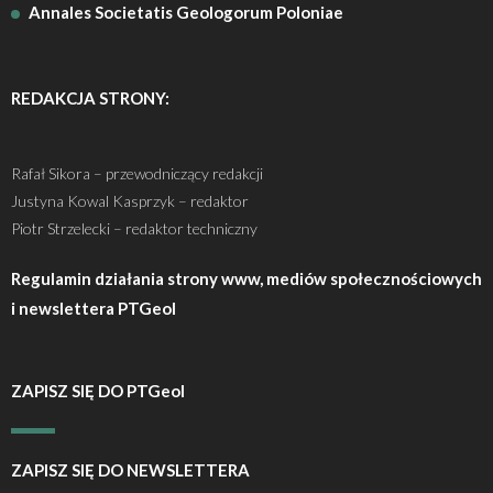
Annales Societatis Geologorum Poloniae
REDAKCJA STRONY:
Rafał Sikora – przewodniczący redakcji
Justyna Kowal Kasprzyk – redaktor
Piotr Strzelecki – redaktor techniczny
Regulamin działania strony www, mediów społecznościowych
i newslettera PTGeol
ZAPISZ SIĘ DO PTGeol
ZAPISZ SIĘ DO NEWSLETTERA