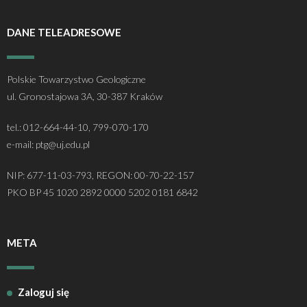
DANE TELEADRESOWE
Polskie Towarzystwo Geologiczne
ul. Gronostajowa 3A, 30-387 Kraków
tel.: 012-664-44-10, 799-070-170
e-mail: ptg@uj.edu.pl
NIP: 677-11-03-793, REGON: 00-70-22-157
PKO BP 45 1020 2892 0000 5202 0181 6842
META
Zaloguj się