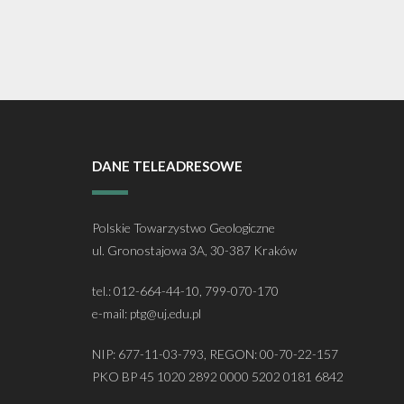
DANE TELEADRESOWE
Polskie Towarzystwo Geologiczne
ul. Gronostajowa 3A, 30-387 Kraków
tel.: 012-664-44-10, 799-070-170
e-mail: ptg@uj.edu.pl
NIP: 677-11-03-793, REGON: 00-70-22-157
PKO BP 45 1020 2892 0000 5202 0181 6842