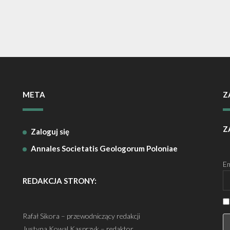
META
Z
Z
Zaloguj się
Annales Societatis Geologorum Poloniae
Em
REDAKCJA STRONY:
Rafał Sikora – przewodniczący redakcji
Justyna Kowal Kasprzyk – redaktor