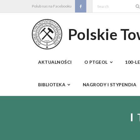
Skip
Polub nas na Facebooku
to
content
Polskie T
AKTUALNOŚCI
O PTGEOL
100-L
BIBLIOTEKA
NAGRODY I STYPENDIA