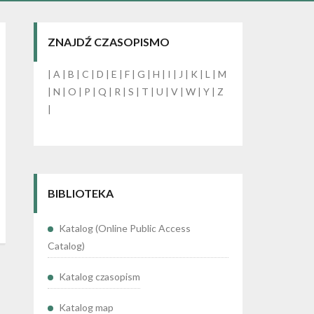
ZNAJDŹ CZASOPISMO
|
A
|
B
|
C
|
D
|
E
|
F
|
G
|
H
|
I
|
J
|
K
|
L
|
M
|
N
|
O
|
P
|
Q
|
R
|
S
|
T
|
U
|
V
|
W
|
Y
|
Z
|
BIBLIOTEKA
Katalog (Online Public Access
Catalog)
Katalog czasopism
Katalog map