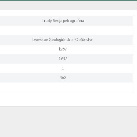
Trudy. Serija petrografina
Lvovskoe Geologičeskoe Obščestvo
Lvov
1947
1
462