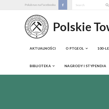
Skip
Polub nas na Facebooku
to
content
Polskie T
AKTUALNOŚCI
O PTGEOL
100-L
BIBLIOTEKA
NAGRODY I STYPENDIA