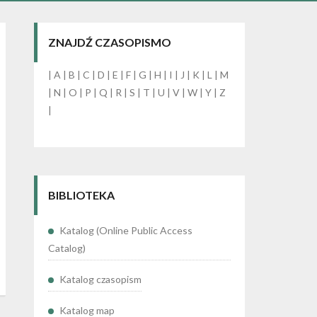
ZNAJDŹ CZASOPISMO
|
A
|
B
|
C
|
D
|
E
|
F
|
G
|
H
|
I
|
J
|
K
|
L
|
M
|
N
|
O
|
P
|
Q
|
R
|
S
|
T
|
U
|
V
|
W
|
Y
|
Z
|
BIBLIOTEKA
Katalog (Online Public Access
Catalog)
Katalog czasopism
Katalog map