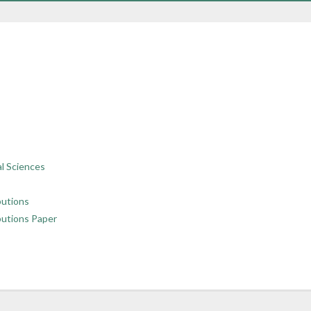
al Sciences
butions
butions Paper