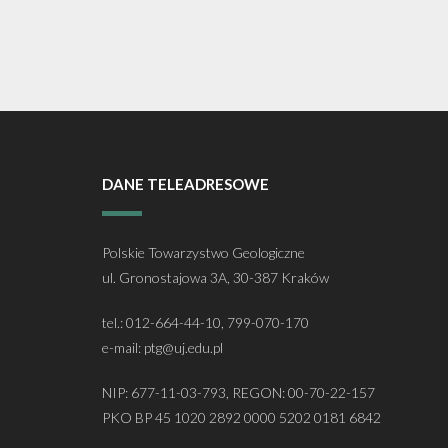
DANE TELEADRESOWE
Polskie Towarzystwo Geologiczne
ul. Gronostajowa 3A, 30-387 Kraków
tel.: 012-664-44-10, 799-070-170
e-mail: ptg@uj.edu.pl
NIP: 677-11-03-793, REGON: 00-70-22-157
PKO BP 45 1020 2892 0000 5202 0181 6842