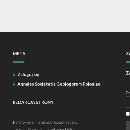
META
Z
Z
Zaloguj się
Annales Societatis Geologorum Poloniae
Em
REDAKCJA STRONY:
Rafał Sikora – przewodniczący redakcji
Justyna Kowal Kasprzyk – redaktor