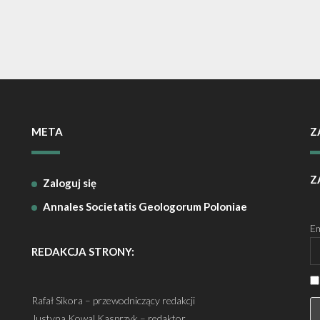
META
Z
Z
Zaloguj się
Annales Societatis Geologorum Poloniae
Em
REDAKCJA STRONY:
Rafał Sikora – przewodniczący redakcji
Justyna Kowal Kasprzyk – redaktor