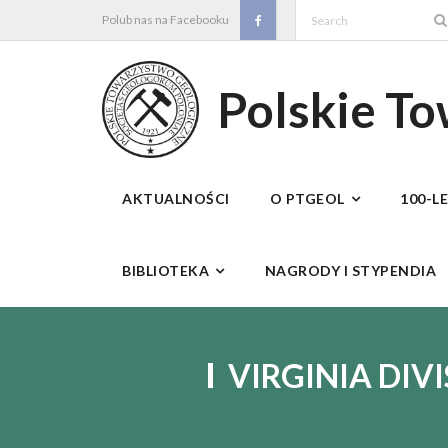
Skip
Polub nas na Facebooku
to
content
Polskie T
AKTUALNOŚCI
O PTGEOL
100-L
BIBLIOTEKA
NAGRODY I STYPENDIA
VIRGINIA DIV