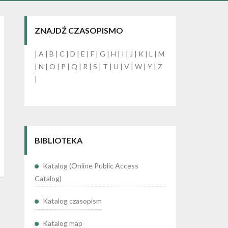
ZNAJDŹ CZASOPISMO
|
A
|
B
|
C
|
D
|
E
|
F
|
G
|
H
|
I
|
J
|
K
|
L
|
M
|
N
|
O
|
P
|
Q
|
R
|
S
|
T
|
U
|
V
|
W
|
Y
|
Z
|
BIBLIOTEKA
Katalog (Online Public Access
Catalog)
Katalog czasopism
Katalog map