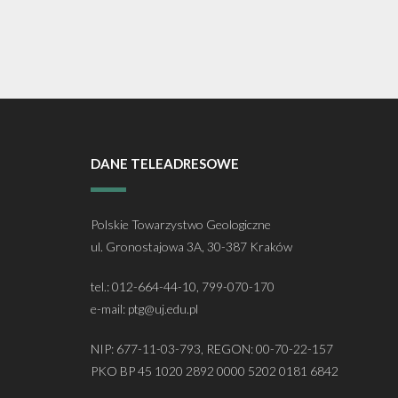
DANE TELEADRESOWE
Polskie Towarzystwo Geologiczne
ul. Gronostajowa 3A, 30-387 Kraków
tel.: 012-664-44-10, 799-070-170
e-mail: ptg@uj.edu.pl
NIP: 677-11-03-793, REGON: 00-70-22-157
PKO BP 45 1020 2892 0000 5202 0181 6842