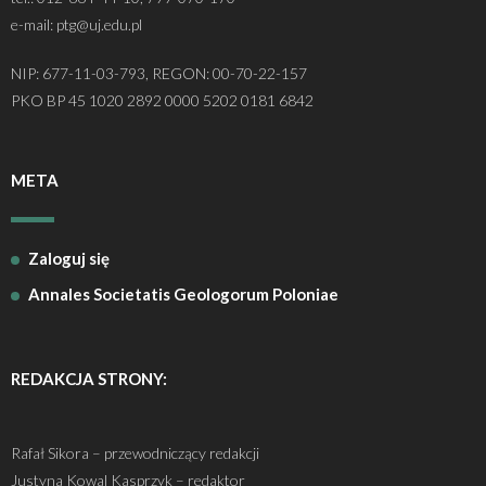
e-mail: ptg@uj.edu.pl
NIP: 677-11-03-793, REGON: 00-70-22-157
PKO BP 45 1020 2892 0000 5202 0181 6842
META
Zaloguj się
Annales Societatis Geologorum Poloniae
REDAKCJA STRONY:
Rafał Sikora – przewodniczący redakcji
Justyna Kowal Kasprzyk – redaktor