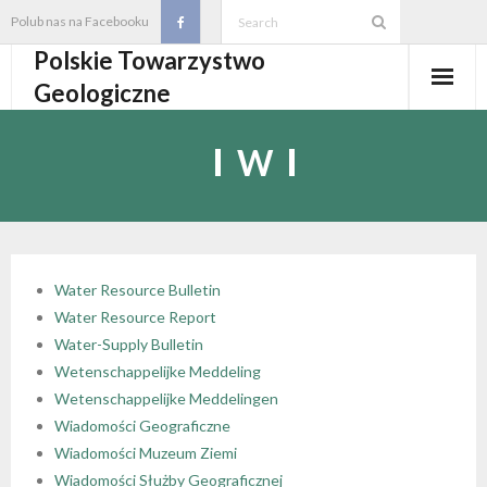
Skip
Polub nas na Facebooku
to
Polskie Towarzystwo
content
Geologiczne
Aktualności
W
O PTGeol
- O PTGeol
100-lecie PTGeol
- Historia
Oddziały, koła, sekcje
Water Resource Bulletin
Water Resource Report
- Zarząd Główny PTGeol
- Oddziały i Koła
Annales
Water-Supply Bulletin
Wetenschappelijke Meddeling
- Osobistości PTGeol
- - Oddział Gdański
- Sekcje
Wydarzenia
Wetenschappelijke Meddelingen
Wiadomości Geograficzne
- Statut PTGeol i regulaminy
- - Oddział Górnośląski
- - Sekcja Badań Strukturalnych i Geozagrożeń
- Core Logging School COLOS
Członkostwo
Wiadomości Muzeum Ziemi
Wiadomości Służby Geograficznej
- Walny Zjazd Delegatów
- - Oddział Karpacki
- - Sekcja Geologii Samorządowej
- Polski Kongres Geologiczny
- Członkostwo
Biblioteka