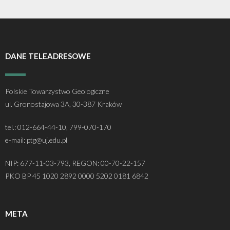
DANE TELEADRESOWE
Polskie Towarzystwo Geologiczne
ul. Gronostajowa 3A, 30-387 Kraków
tel.: 012-664-44-10, 799-070-170
e-mail: ptg@uj.edu.pl
NIP: 677-11-03-793, REGON: 00-70-22-157
PKO BP 45 1020 2892 0000 5202 0181 6842
META