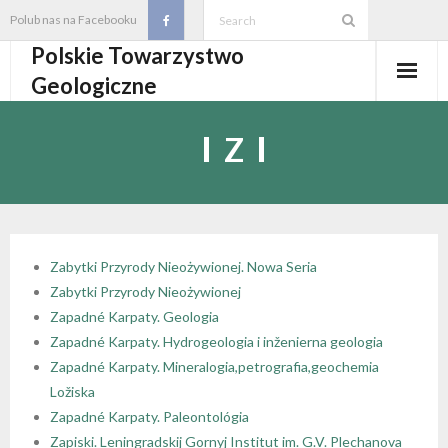
Skip
Polub nas na Facebooku
to
Polskie Towarzystwo
content
Geologiczne
Aktualności
Z
O PTGeol
- O PTGeol
100-lecie PTGeol
- Historia
Oddziały, koła, sekcje
Zabytki Przyrody Nieożywionej. Nowa Seria
Zabytki Przyrody Nieożywionej
- Zarząd Główny PTGeol
- Oddziały i Koła
Annales
Zapadné Karpaty. Geologia
Zapadné Karpaty. Hydrogeologia i inženierna geologia
- Osobistości PTGeol
- - Oddział Gdański
- Sekcje
Wydarzenia
Zapadné Karpaty. Mineralogia,petrografia,geochemia
Ložiska
- Statut PTGeol i regulaminy
- - Oddział Górnośląski
- - Sekcja Badań Strukturalnych i Geozagrożeń
- Core Logging School COLOS
Członkostwo
Zapadné Karpaty. Paleontológia
Zapiski. Leningradskij Gornyj Institut im. G.V. Plechanova
- Walny Zjazd Delegatów
- - Oddział Karpacki
- - Sekcja Geologii Samorządowej
- Polski Kongres Geologiczny
- Członkostwo
Biblioteka