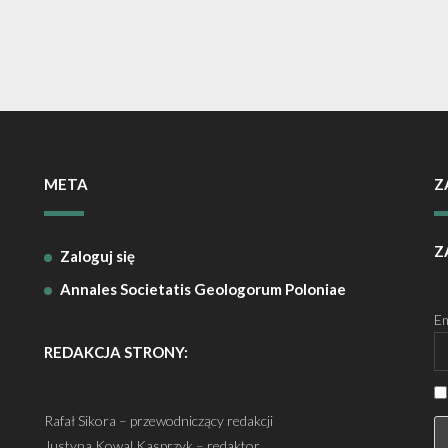
META
Z
Z
Zaloguj się
Annales Societatis Geologorum Poloniae
Em
REDAKCJA STRONY:
Rafał Sikora – przewodniczący redakcji
Justyna Kowal Kasprzyk – redaktor