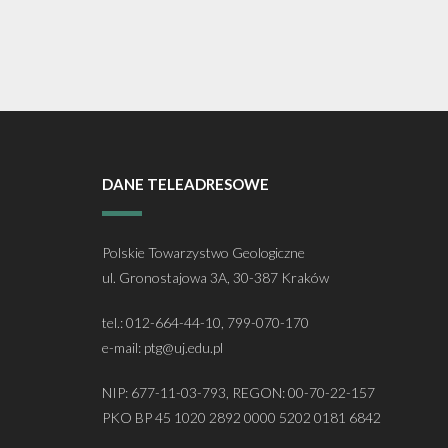
DANE TELEADRESOWE
Polskie Towarzystwo Geologiczne
ul. Gronostajowa 3A, 30-387 Kraków
tel.: 012-664-44-10, 799-070-170
e-mail: ptg@uj.edu.pl
NIP: 677-11-03-793, REGON: 00-70-22-157
PKO BP 45 1020 2892 0000 5202 0181 6842