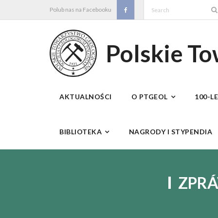
Skip
Polub nas na Facebooku
to
content
Polskie T
AKTUALNOŚCI
O PTGEOL
100-L
BIBLIOTEKA
NAGRODY I STYPENDIA
ZPRÁ