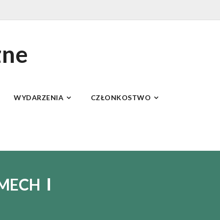
zne
WYDARZENIA
CZŁONKOSTWO
UMECH