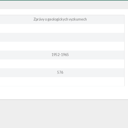
Zprávy o geologickych vyzkumech
1952-1965
576