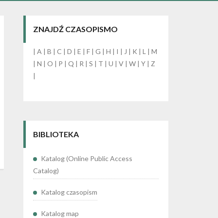
ZNAJDŹ CZASOPISMO
|
A
|
B
|
C
|
D
|
E
|
F
|
G
|
H
|
I
|
J
|
K
|
L
|
M
|
N
|
O
|
P
|
Q
|
R
|
S
|
T
|
U
|
V
|
W
|
Y
|
Z
|
BIBLIOTEKA
Katalog (Online Public Access
Catalog)
Katalog czasopism
Katalog map