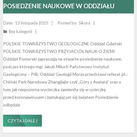
POSIEDZENIE NAUKOWE W ODDZIAŁU
GDAŃSKIEGO 17.10.2025
13 listopada 2025
Sikora
Bez kategorii
POLSKIE TOWARZYSTWO GEOLOGICZNE Oddział Gdański
POLSKIE TOWARZYSTWO PRZYJACIÓŁ NAUK O ZIEMI
Oddział Pomorski zapraszają na otwarte posiedzenie naukowe,
podczas którego mgr Jakub Miluch Państwowy Instytut
Geologiczny – PIB, Oddział Geologii Morza przedstawi referat pt.:
Chiński Park Narodowy Zhangjiajie czyli „Góry z Avatara” oraz o
tym, jak niepozorna wycieczka zamieniła się w ucieczkę
przed koronawirusem i zamykającym się światem Posiedzenie
odbędzie
CZYTAJ DALEJ