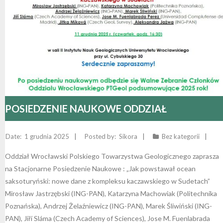
- - Regulamin Walnego Zjazdu Delegatów
- - Oddział Krakowski
- - Sekcja Historii Nauk Geologicznych
- - I Kongres Geologiczny
- Zjazdy Naukowe PTGeol
- Członkowie honorowi
- Katalog (Online Public Access Catalog)
Nagrody i stypendia
- - Uchwały bieżące
- - Oddział Poznański
- - Sekcja Paleontologiczna
- - II Kongres Geologiczny
- - Archiwum zjazdów
- Inne konferencje
- Członkowie wspierający i partnerzy
- Katalog czasopism
Linki
- - Oddział Szczeciński
- - Sekcja Sedymentologiczna
- - III Kongres Geologiczny
- - POKOS – Polska Konferencja
- Warsztaty
- Opłaty
- Katalog map
Galerie
Sedymentologiczna
- - Oddział Świętokrzyski
- - Sekcja Sozologii
- - IV Kongres Geologiczny
- Przewodniki Zjazdów Naukowych PTGeol
- 100-lecie PTGeol
POSIEDZENIE NAUKOWE ODDZIAŁ
- - Oddział Warszawski
- - Polish & Slovak Working Group of the Jurassic
- Materiały Kongresowe
System PGS
WROCŁAWSKI 11.12.2025
- - Oddział Wrocławski
- Inne materiały konferencyjne
1 grudnia 2025
Sikora
Bez kategorii
Oddział Wrocławski Polskiego Towarzystwa Geologicznego zaprasza
- Annales Societatis Geologorum Poloniae
na Stacjonarne Posiedzenie Naukowe : „Jak powstawał ocean
saksoturyński: nowe dane z kompleksu kaczawskiego w Sudetach”
- Posiedzenia Naukowe PTGeol
Mirosław Jastrzębski (ING-PAN), Katarzyna Machowiak (Politechnika
Poznańska), Andrzej Żelaźniewicz (ING-PAN), Marek Śliwiński (ING-
PAN), Jiří Sláma (Czech Academy of Sciences), Jose M. Fuenlabrada