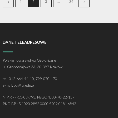
1
2
3
…
34
DANE TELEADRESOWE
Polskie Towarzystwo Geologiczne
ul. Gronostajowa 3A, 30-387 Kraków
tel.: 012-664-44-10, 799-070-170
e-mail: ptg@uj.edu.pl
NIP: 677-11-03-793, REGON: 00-70-22-157
PKO BP 45 1020 2892 0000 5202 0181 6842