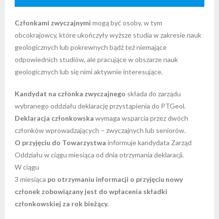
- - Regulamin Walnego Zjazdu Delegatów
- - Oddział Krakowski
- - Sekcja Historii Nauk Geologicznych
- - I Kongres Geologiczny
- Zjazdy Naukowe PTGeol
- Członkowie honorowi
- Katalog (Online Public Access Catalog)
Nagrody i stypendia
Członkami zwyczajnymi
mogą być osoby, w tym
obcokrajowcy, które ukończyły wyższe studia w zakresie nauk
- - Uchwały bieżące
- - Oddział Poznański
- - Sekcja Paleontologiczna
- - II Kongres Geologiczny
- - Archiwum zjazdów
- Inne konferencje
- Członkowie wspierający i partnerzy
- Katalog czasopism
Linki
geologicznych lub pokrewnych bądź też niemające
odpowiednich studiów, ale pracujące w obszarze nauk
- - Oddział Szczeciński
- - Sekcja Sedymentologiczna
- - III Kongres Geologiczny
- - POKOS – Polska Konferencja
- Warsztaty
- Opłaty
- Katalog map
Galerie
geologicznych lub się nimi aktywnie interesujące.
Sedymentologiczna
- - Oddział Świętokrzyski
- - Sekcja Sozologii
- - IV Kongres Geologiczny
- Przewodniki Zjazdów Naukowych PTGeol
- 100-lecie PTGeol
Kandydat na członka zwyczajnego
składa do zarządu
wybranego oddziału deklarację przystąpienia do PTGeol.
- - Oddział Warszawski
- - Polish & Slovak Working Group of the Jurassic
- Materiały Kongresowe
Deklaracja członkowska
wymaga wsparcia przez dwóch
System PGS
członków wprowadzających – zwyczajnych lub seniorów.
- - Oddział Wrocławski
- Inne materiały konferencyjne
O przyjęciu do Towarzystwa
informuje kandydata Zarząd
Oddziału w ciągu miesiąca od dnia otrzymania deklaracji.
- Annales Societatis Geologorum Poloniae
W ciągu
- Posiedzenia Naukowe PTGeol
3 miesiąca
po otrzymaniu informacji o przyjęciu nowy
członek zobowiązany jest do wpłacenia składki
członkowskiej za rok bieżący.