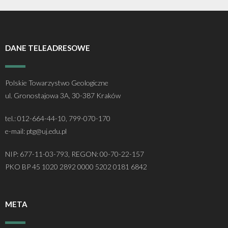
DANE TELEADRESOWE
Polskie Towarzystwo Geologiczne
ul. Gronostajowa 3A, 30-387 Kraków
tel.: 012-664-44-10, 799-070-170
e-mail: ptg@uj.edu.pl
NIP: 677-11-03-793, REGON: 00-70-22-157
PKO BP 45 1020 2892 0000 5202 0181 6842
META