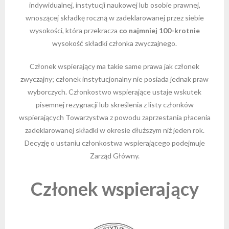
indywidualnej, instytucji naukowej lub osobie prawnej,
wnoszącej składkę roczną w zadeklarowanej przez siebie
- - Regulamin Walnego Zjazdu Delegatów
- - Oddział Krakowski
- - Sekcja Historii Nauk Geologicznych
- - I Kongres Geologiczny
- Zjazdy Naukowe PTGeol
- Członkowie honorowi
- Katalog (Online Public Access Catalog)
Nagrody i stypendia
wysokości, która przekracza
co najmniej 100-krotnie
wysokość składki członka zwyczajnego.
- - Uchwały bieżące
- - Oddział Poznański
- - Sekcja Paleontologiczna
- - II Kongres Geologiczny
- - Archiwum zjazdów
- Inne konferencje
- Członkowie wspierający i partnerzy
- Katalog czasopism
Linki
Członek wspierający ma takie same prawa jak członek
- - Oddział Szczeciński
- - Sekcja Sedymentologiczna
- - III Kongres Geologiczny
- - POKOS – Polska Konferencja
- Warsztaty
- Opłaty
- Katalog map
Galerie
zwyczajny; członek instytucjonalny nie posiada jednak praw
Sedymentologiczna
wyborczych. Członkostwo wspierające ustaje wskutek
- - Oddział Świętokrzyski
- - Sekcja Sozologii
- - IV Kongres Geologiczny
- Przewodniki Zjazdów Naukowych PTGeol
- 100-lecie PTGeol
pisemnej rezygnacji lub skreślenia z listy członków
- - Oddział Warszawski
- - Polish & Slovak Working Group of the Jurassic
- Materiały Kongresowe
wspierających Towarzystwa z powodu zaprzestania płacenia
System PGS
zadeklarowanej składki w okresie dłuższym niż jeden rok.
- - Oddział Wrocławski
- Inne materiały konferencyjne
Decyzję o ustaniu członkostwa wspierającego podejmuje
Zarząd Główny.
- Annales Societatis Geologorum Poloniae
Członek wspierający
- Posiedzenia Naukowe PTGeol