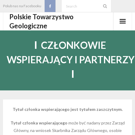
Skip
Polub nas na Facebooku
to
Polskie Towarzystwo
content
Geologiczne
Aktualności
CZŁONKOWIE
O PTGeol
WSPIERAJĄCY I PARTNERZY
- O PTGeol
100-lecie PTGeol
- Historia
Oddziały, koła, sekcje
- Zarząd Główny PTGeol
- Oddziały i Koła
Annales
- Osobistości PTGeol
- - Oddział Gdański
- Sekcje
Wydarzenia
Tytuł
członka wspierającego jest tytułem zaszczytnym.
- Statut PTGeol i regulaminy
- - Oddział Górnośląski
- - Sekcja Badań Strukturalnych i Geozagrożeń
- Core Logging School COLOS
Członkostwo
Tytuł członka wspierającego
może być nadany przez Zarząd
Główny, na wniosek Skarbnika Zarządu Głównego, osobie
- Walny Zjazd Delegatów
- - Oddział Karpacki
- - Sekcja Geologii Samorządowej
- Polski Kongres Geologiczny
- Członkostwo
Biblioteka