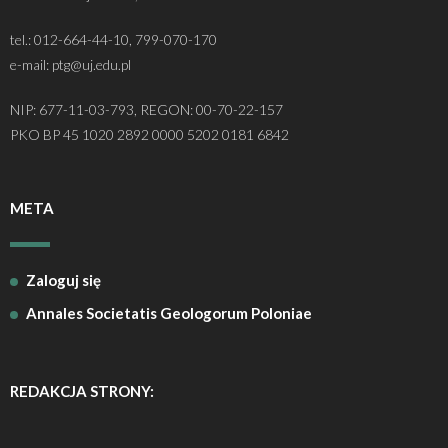
tel.: 012-664-44-10, 799-070-170
e-mail: ptg@uj.edu.pl
NIP: 677-11-03-793, REGON: 00-70-22-157
PKO BP 45 1020 2892 0000 5202 0181 6842
META
Zaloguj się
Annales Societatis Geologorum Poloniae
REDAKCJA STRONY: