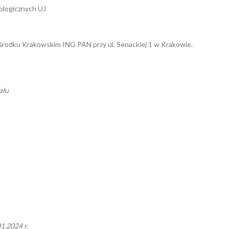
eologicznych UJ
odku Krakowskim ING PAN przy ul. Senackiej 1 w Krakowie.
ału
1.2024 r.