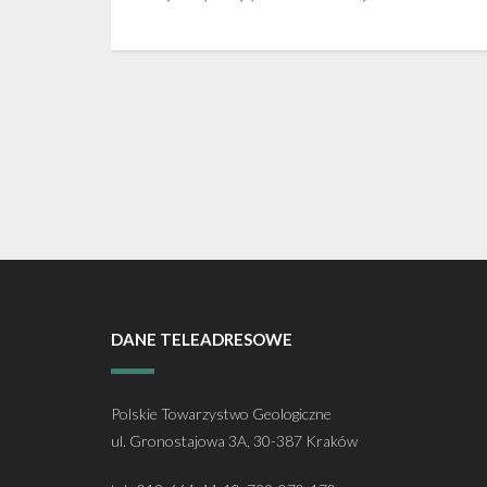
DANE TELEADRESOWE
Polskie Towarzystwo Geologiczne
ul. Gronostajowa 3A, 30-387 Kraków