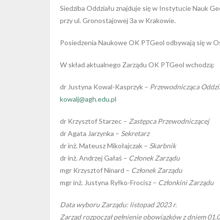
Siedziba Oddziału znajduje się w Instytucie Nauk G
przy ul. Gronostajowej 3a w Krakowie.
Posiedzenia Naukowe OK PTGeol odbywają się w Ośr
W skład aktualnego Zarządu OK PTGeol wchodzą:
dr Justyna Kowal-Kasprzyk –
Przewodnicząca Oddzi
kowalj@agh.edu.pl
dr Krzysztof Starzec –
Zastępca Przewodniczącej
dr Agata Jarzynka –
Sekretarz
dr inż. Mateusz Mikołajczak –
Skarbnik
dr inż. Andrzej Gałaś –
Członek Zarządu
mgr Krzysztof Ninard –
Członek Zarządu
mgr inż. Justyna Ryłko-Frocisz –
Członkini Zarządu
Data wyboru Zarządu: listopad 2023 r.
Zarząd rozpoczął pełnienie obowiązków z dniem 01.0