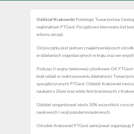
Oddział Krakowski
Polskiego Towarzystwa Geologi
regionalnym PTGeol. Początkowo kierowany był bezp
własny zarząd.
Od początku jest jednym z najaktywniejszych ośro
w działaniach organizacyjnych w kraju oraz we współ
Podczas II wojny światowej członkowie OK PTGeol wy
brali udział w reaktywowaniu działalności Towarzystw
specjalistycznych PTGeol. Oddział Krakowski tworz
naukami o Ziemi oraz wielu firm branżowych z Krakowa
Oddział zorganizował około 30% wszystkich corocz
naukowych i sesji popularnonaukowych.
Ośrodek Krakowski PTGeol zainicjował organizację 