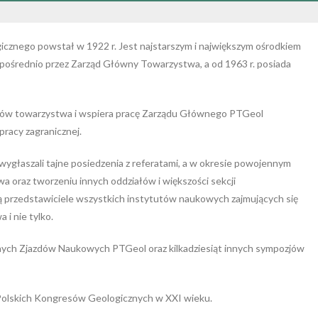
cznego powstał w 1922 r. Jest najstarszym i największym ośrodkiem
ośrednio przez Zarząd Główny Towarzystwa, a od 1963 r. posiada
dków towarzystwa i wspiera pracę Zarządu Głównego PTGeol
pracy zagranicznej.
Oddzia
głaszali tajne posiedzenia z referatami, a w okresie powojennym
a oraz tworzeniu innych oddziałów i większości sekcji
Gdańsk
ą przedstawiciele wszystkich instytutów naukowych zajmujących się
 i nie tylko.
nych Zjazdów Naukowych PTGeol oraz kilkadziesiąt innych sympozjów
Polskich Kongresów Geologicznych w XXI wieku.