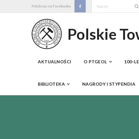
Skip
Polub nas na Facebooku
to
content
Polskie T
AKTUALNOŚCI
O PTGEOL
100-L
BIBLIOTEKA
NAGRODY I STYPENDIA