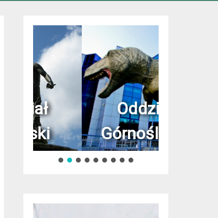
ł
Oddział
i
Górnośląski