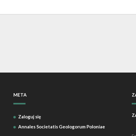
META
Z
Z
Zaloguj się
Annales Societatis Geologorum Poloniae
Em