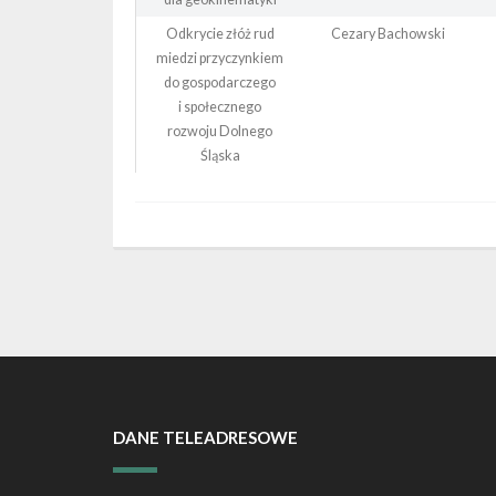
Odkrycie złóż rud
Cezary Bachowski
miedzi przyczynkiem
do gospodarczego
i społecznego
rozwoju Dolnego
Śląska
DANE TELEADRESOWE