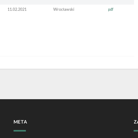
11.02.2021
Wrocławski
pdf
META
Z