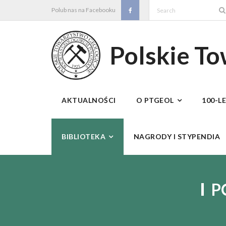
Skip
Polub nas na Facebooku
to
content
Polskie T
AKTUALNOŚCI
O PTGEOL
100-L
BIBLIOTEKA
NAGRODY I STYPENDIA
P