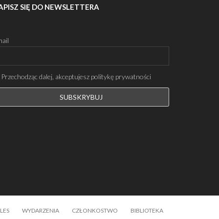
APISZ SIĘ DO NEWSLETTERA
ail
Przechodząc dalej, akceptujesz politykę prywatności
LES
WYDARZENIA
CZŁONKOSTWO
BIBLIOTEKA