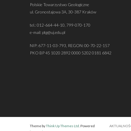
Polskie Towarzystwo Geologiczne
ul. Gronostajowa 3A, 30-387 Kraków
tel.: 012-664-44-10, 799-070-170
e-mail: ptg@uj.edu.pl
NIP: 677-11-03-793, REGON: 00-70-22-157
PKO BP 45 1020 2892 0000 5202 0181 6842
Theme by
Think Up Themes Ltd
. Powered
AKTUALNOŚ