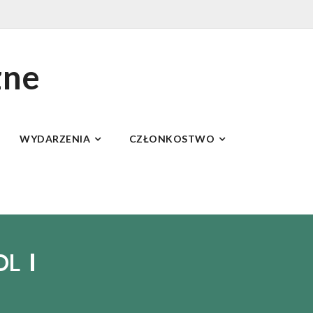
zne
WYDARZENIA
CZŁONKOSTWO
OL