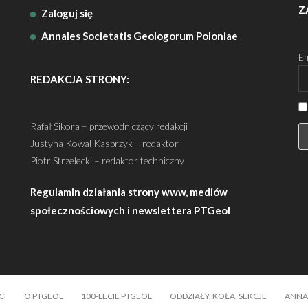
Z
Zaloguj się
Annales Societatis Geologorum Poloniae
Em
REDAKCJA STRONY:
Rafał Sikora – przewodniczący redakcji
Justyna Kowal Kasprzyk – redaktor
Piotr Strzelecki – redaktor techniczny
Regulamin działania strony www, mediów
społecznościowych i newslettera PTGeol
CI
O PTGEOL
100-LECIE PTGEOL
ODDZIAŁY, KOŁA, SEKCJE
ANNA