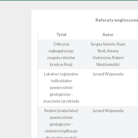
Referaty wygłoszon
Tytuł
Autor
Odkrycie
Sergey Solonin, Ryan
najbogatszego
Shell, Alexey
zespołu rekinów
Vodorezov, Robert
kredy w Rosji
Niedźwiedzki
Lokalne i regionalne
Jurand Wojewoda
helikoidalne
powierzchnie
geologiczne –
znaczenie i przykłady
Realne (materialne)
Jurand Wojewoda
powierzchnie
geologiczne –
niektóre implikacje
dla geokinematyki