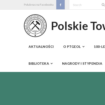
Skip
Polub nas na Facebooku
to
content
Polskie T
AKTUALNOŚCI
O PTGEOL
100-L
BIBLIOTEKA
NAGRODY I STYPENDIA