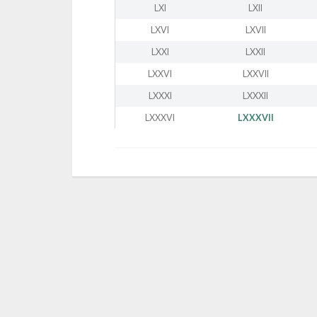
LXI
LXII
LXVI
LXVII
LXXI
LXXII
LXXVI
LXXVII
LXXXI
LXXXII
LXXXVI
LXXXVII