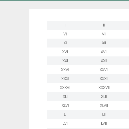
I
II
VI
VII
XI
XII
XVI
XVII
XXI
XXII
XXVI
XXVII
XXXI
XXXII
XXXVI
XXXVII
XLI
XLII
XLVI
XLVII
LI
LII
LVI
LVII