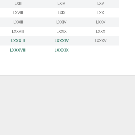
LXIII
LXIV
LXV
LXVIII
LXIX
LXX
LXXIII
LXXIV
LXXV
LXXVIII
LXXIX
LXXX
LXXXIII
LXXXIV
LXXXV
LXXXVIII
LXXXIX