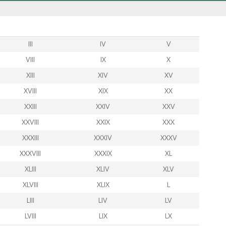
III
IV
V
VIII
IX
X
XIII
XIV
XV
XVIII
XIX
XX
XXIII
XXIV
XXV
XXVIII
XXIX
XXX
XXXIII
XXXIV
XXXV
XXXVIII
XXXIX
XL
XLIII
XLIV
XLV
XLVIII
XLIX
L
LIII
LIV
LV
LVIII
LIX
LX