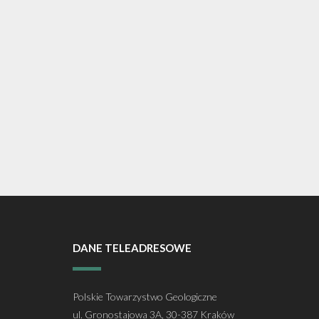
DANE TELEADRESOWE
Polskie Towarzystwo Geologiczne
ul. Gronostajowa 3A, 30-387 Kraków