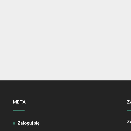
META
Z
Z
Zaloguj się